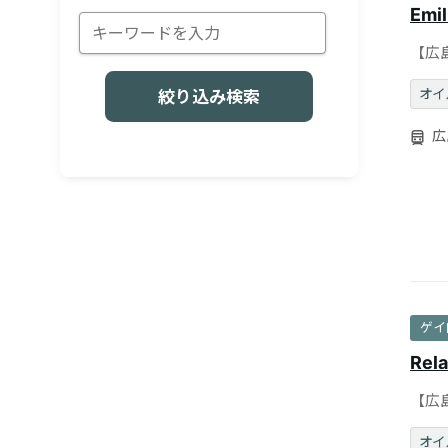
Emi
【広
Emi
オイ
絞り込み検索
広
ゲイ
Rela
【広
20
オイ