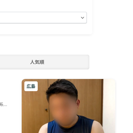
人気順
広島
系セ