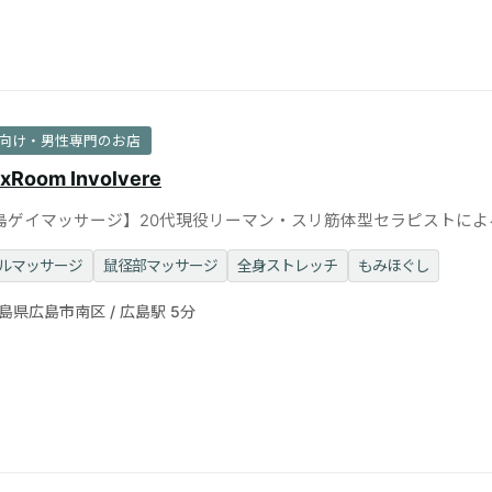
向け・男性専門のお店
axRoom Involvere
島ゲイマッサージ】20代現役リーマン・スリ筋体型セラピストによ
術◎清潔な個室完備
ルマッサージ
鼠径部マッサージ
全身ストレッチ
もみほぐし
島県広島市南区 / 広島駅 5分