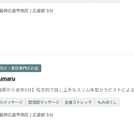
島県広島市南区 / 広島駅 5分
向け・男性専門のお店
umaru
島駅から徒歩5分】社交的で話し上手なスリム体型セラピストによ
ッサージ◎個室完備
ルマッサージ
鼠径部マッサージ
全身ストレッチ
もみほぐし
島県広島市南区 / 広島駅 5分