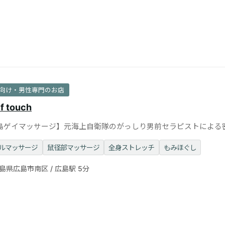
向け・男性専門のお店
ef touch
島ゲイマッサージ】元海上自衛隊のがっしり男前セラピストによる
マッサージ◎個室完備
ルマッサージ
鼠径部マッサージ
全身ストレッチ
もみほぐし
島県広島市南区 / 広島駅 5分