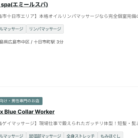
l spa(エミールスパ)
島市十日市エリア】本格オイルリンパマッサージなら完全個室完備
l spa（エミールスパ）
ルマッサージ
リンパマッサージ
島県広島市中区 / 十日市町駅 3分
向け・男性専門のお店
x Blue Collar Worker
島ゲイマッサージ】現場仕事で鍛えられたガッチリ体型！短髪・髭
代ガテン系男子◎個室完備
ルマッサージ
鼠径部マッサージ
全身ストレッチ
もみほぐし