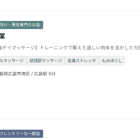
向け・男性専門のお店
堂
島ゲイマッサージ】トレーニングで鍛えた逞しい肉体を活かした力
マッサージ◎個室・出張可
ルマッサージ
鼠径部マッサージ
全身ストレッチ
もみほぐし
島県広島市南区 / 広島駅 5分
フレンドリーな一般店