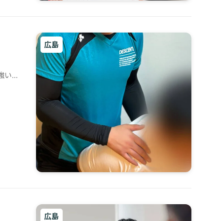
広島
強い
広島