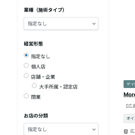
業種（施術タイプ）
経営形態
指定なし
個人店
店舗・企業
ゲイ
大手所属・認定店
More
閉業
【広
ラピ
お店の分類
オイ
広