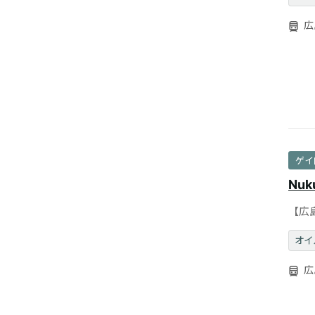
広
ゲイ
Nuk
【広
ルマ
オイ
広