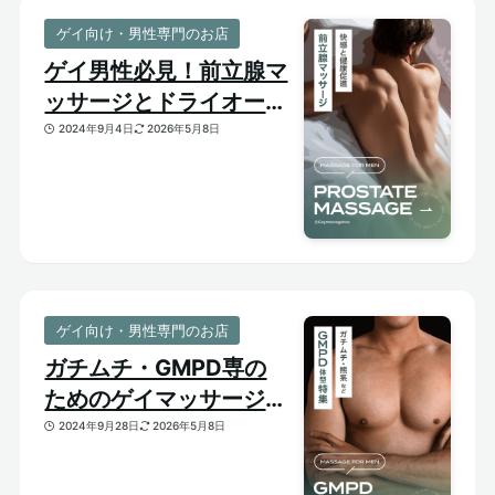
ゲイ向け・男性専門のお店
ゲイ男性必見！前立腺マ
ッサージとドライオーガ
ズム【はじめての前立腺
2024年9月4日
2026年5月8日
開発】
ゲイ向け・男性専門のお店
ガチムチ・GMPD専の
ためのゲイマッサージ
【太め・熊系のおすすめ
2024年9月28日
2026年5月8日
マッサージサロン】