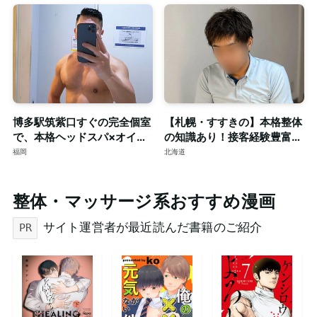
博多駅筑紫口すぐの完全個室
【札幌・すすきの】本格整体
で、本格ヘッドスパ×オイル
の知識あり！接客経験豊富な
マッサージ。ご予約はDMで
短髪筋トレ男子によるゲイマ
福岡
北海道
ッサージ◎個室完備
整体・マッサージ系おすすめ漫画
サイト運営者が最近読んだ書籍のご紹介
PR