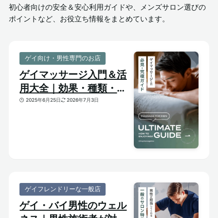
初心者向けの安全＆安心利用ガイドや、メンズサロン選びの
ポイントなど、お役立ち情報をまとめています。
ゲイ向け・男性専門のお店
ゲイマッサージ入門＆活
用大全｜効果・種類・選
び方がわかる体験ガイド
2025年6月25日
2026年7月3日
ゲイフレンドリーな一般店
ゲイ・バイ男性のウェル