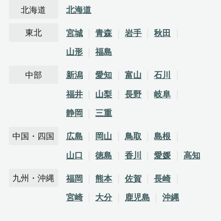
北海道
北海道
東北
宮城
青森
岩手
秋田
山形
福島
中部
新潟
愛知
富山
石川
福井
山梨
長野
岐阜
静岡
三重
中国・四国
広島
岡山
鳥取
島根
山口
徳島
香川
愛媛
高知
九州・沖縄
福岡
熊本
佐賀
長崎
宮崎
大分
鹿児島
沖縄