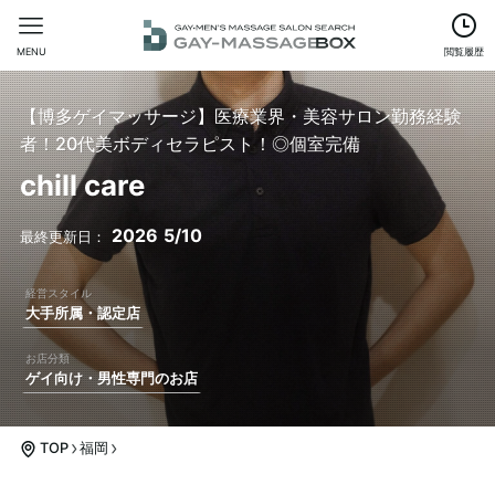
MENU
閲覧履歴
【博多ゲイマッサージ】医療業界・美容サロン勤務経験
者！20代美ボディセラピスト！◎個室完備
chill care
2026
5/10
大手所属・認定店
ゲイ向け・男性専門のお店
TOP
福岡