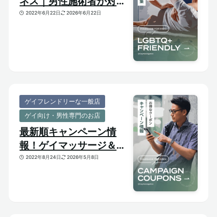
ネス｜男性施術者が対応
してくれるゲイフレンド
2022年6月22日
2026年6月22日
リーな一般サロンをご紹
介
ゲイフレンドリーな一般店
ゲイ向け・男性専門のお店
最新順キャンペーン情
報！ゲイマッサージ＆メ
ンズ向けサロンのお得割
2022年8月24日
2026年5月8日
引クーポンあり