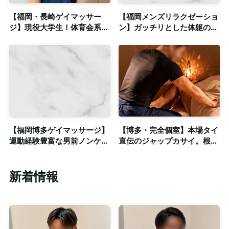
【福岡・長崎ゲイマッサー
【福岡メンズリラクゼーショ
ジ】現役大学生！体育会系出
ン】ガッチリとした体躯の
身の爽やかイケメンスポーツ
20代爽やか系セラピスト◎
マン！◎個室完備
個室完備・出張対応
【福岡博多ゲイマッサージ】
【博多・完全個室】本場タイ
運動経験豊富な男前ノンケセ
直伝のジャップカサイ。根本
ラピスト！◎清潔感のある個
から巡りを整え、男の活力を
室も完備
呼び覚まします。
新着情報