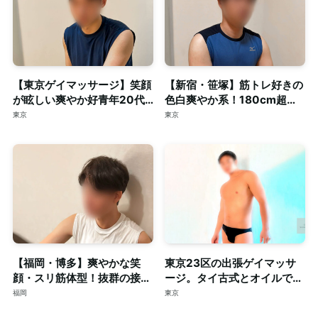
【東京ゲイマッサージ】笑顔
【新宿・笹塚】筋トレ好きの
が眩しい爽やか好青年20代
色白爽やか系！180cm超え
スマート体型セラピスト◎清
の長身・がっちり体型セラピ
東京
東京
潔な個室完備
スト◎個室完備
【福岡・博多】爽やかな笑
東京23区の出張ゲイマッサ
顔・スリ筋体型！抜群の接客
ージ。タイ古式とオイルで心
力も併せ持つイケメンセラピ
身を深く整える至福のリラク
福岡
東京
スト◎清潔な個室完備
ゼーション。