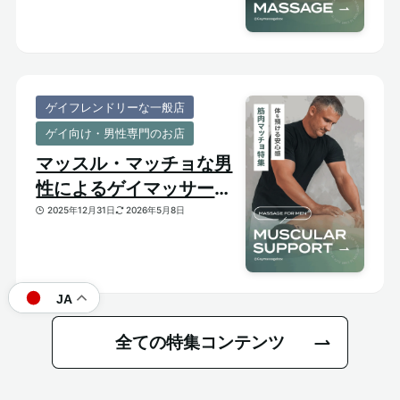
ゲイフレンドリーな一般店
ゲイ向け・男性専門のお店
マッスル・マッチョな男
性によるゲイマッサージ
特集｜おすすめ筋肉質メ
2025年12月31日
2026年5月8日
ンズセラピスト
JA
全ての特集コンテンツ