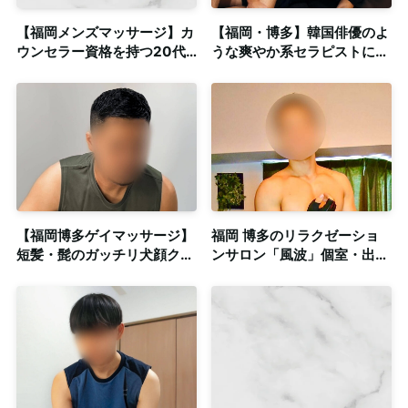
【福岡メンズマッサージ】カ
【福岡・博多】韓国俳優のよ
ウンセラー資格を持つ20代
うな爽やか系セラピストによ
バイ男性スタッフとの密着系
る一般サロン仕込みの本格施
施術◎北九州方面もご相談可
術◎個室・出張可
【福岡博多ゲイマッサージ】
福岡 博多のリラクゼーショ
短髪・髭のガッチリ犬顔クマ
ンサロン「風波」個室・出張
系セラピストによるオイルリ
可能 筋肉マッチョな爽やか
ラクゼーション◎個室完備
セラピスト沖田真吾