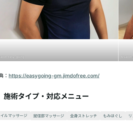
alon easy-going
©Salon 
典：
https://easygoing-gm.jimdofree.com/
施術タイプ・対応メニュー
オイルマッサージ
鼠径部マッサージ
全身ストレッチ
もみほぐし
リ