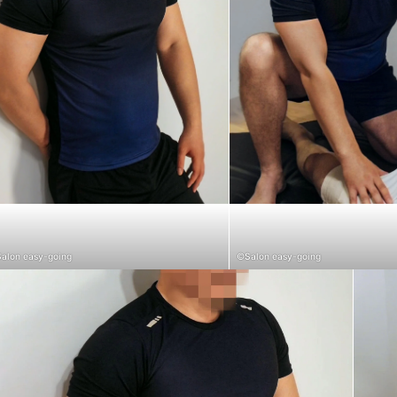
alon easy-going
©Salon easy-going