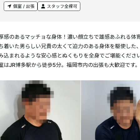
個室 / 出張
スタッフ全裸可
厚感のあるマッチョな身体！濃い顔立ちで雄感あふれる体
ち着いた男らしい兄貴の太くて迫力のある身体を駆使した
み込まれるような安心感とぬくもりを全身でご堪能くださ
室はJR博多駅から徒歩5分。福岡市内の出張も大歓迎です