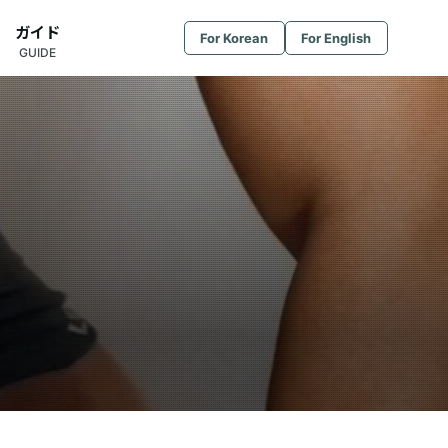
ガイド
For Korean
For English
GUIDE