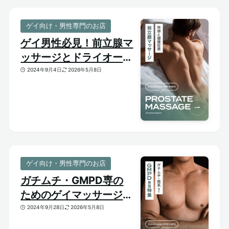
ゲイ向け・男性専門のお店
ゲイ男性必見！前立腺マ
ッサージとドライオーガ
ズム【はじめての前立腺
2024年9月4日
2026年5月8日
開発】
ゲイ向け・男性専門のお店
ガチムチ・GMPD専の
ためのゲイマッサージ
【太め・熊系のおすすめ
2024年9月28日
2026年5月8日
マッサージサロン】