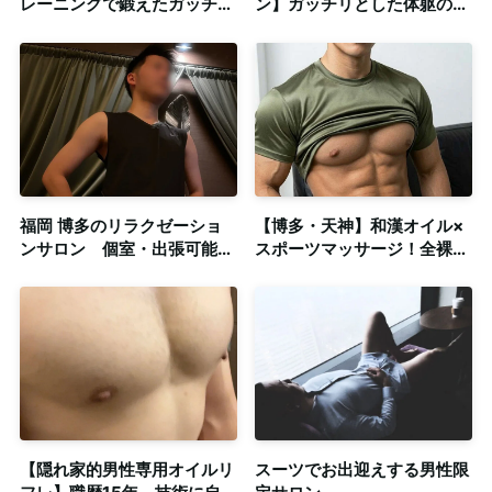
レーニングで鍛えたガッチリ
ン】ガッチリとした体躯の
系お兄さんによるゲイマッサ
20代爽やか系セラピスト◎
ージ◎個室完備
個室完備・出張対応
福岡 博多のリラクゼーショ
【博多・天神】和漢オイル×
ンサロン 個室・出張可能
スポーツマッサージ！全裸
笑顔が可愛い！弟系セラピス
OP完備の極上密着ゲイマッ
ト
サージ
【隠れ家的男性専用オイルリ
スーツでお出迎えする男性限