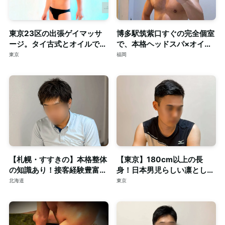
東京23区の出張ゲイマッサ
博多駅筑紫口すぐの完全個室
ージ。タイ古式とオイルで心
で、本格ヘッドスパ×オイル
身を深く整える至福のリラク
マッサージ。ご予約はDMで
東京
福岡
ゼーション。
【札幌・すすきの】本格整体
【東京】180cm以上の長
の知識あり！接客経験豊富な
身！日本男児らしい凛とした
短髪筋トレ男子によるゲイマ
顔立ちの20代◎個室完備
北海道
東京
ッサージ◎個室完備