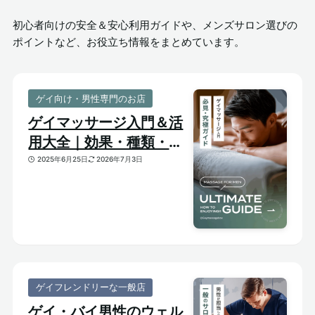
初心者向けの安全＆安心利用ガイドや、メンズサロン選びの
ポイントなど、お役立ち情報をまとめています。
ゲイ向け・男性専門のお店
ゲイマッサージ入門＆活
用大全｜効果・種類・選
び方がわかる体験ガイド
2025年6月25日
2026年7月3日
ゲイフレンドリーな一般店
ゲイ・バイ男性のウェル