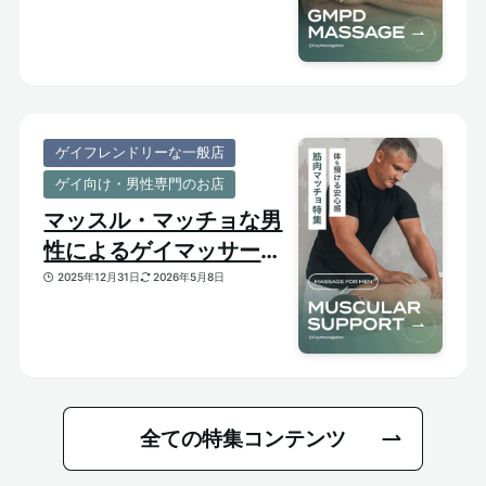
ゲイフレンドリーな一般店
ゲイ向け・男性専門のお店
マッスル・マッチョな男
性によるゲイマッサージ
特集｜おすすめ筋肉質メ
2025年12月31日
2026年5月8日
ンズセラピスト
全ての特集コンテンツ