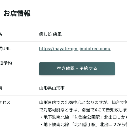
お店情報
名
癒し処 疾風
式URL
https://hayate-gm.jimdofree.com/
EB予約
空き確認・予約する
所
山形県山形市
クセス
山形県内での出張中心となりますが、仙台で
で対応可能なときは、別途でXにて告知致しま
・地下鉄南北線 「勾当台公園駅」北出口１か
・地下鉄南北線 「北四番丁駅」北出口２から