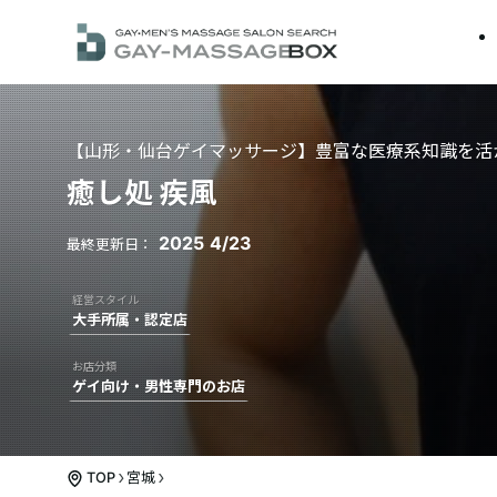
【山形・仙台ゲイマッサージ】豊富な医療系知識を活
癒し処 疾風
2025
4/23
大手所属・認定店
ゲイ向け・男性専門のお店
TOP
宮城