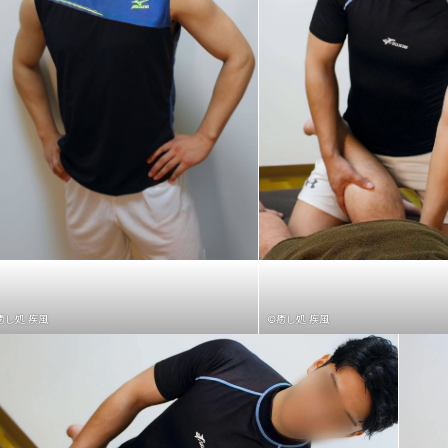
癒し処 疾風
©癒し処 疾風