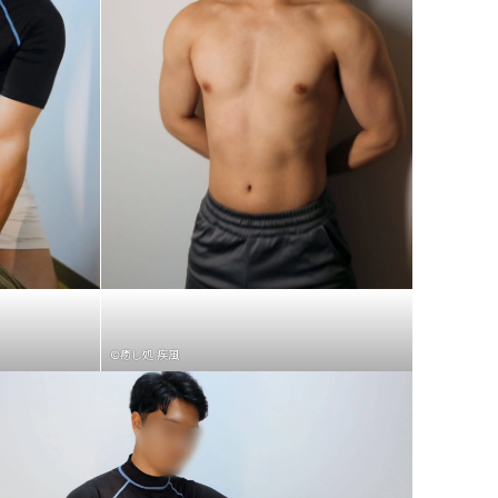
©癒し処 疾風