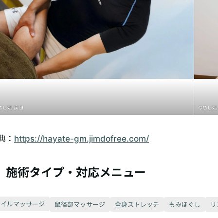
癒し処 疾風
©癒し処
典：
https://hayate-gm.jimdofree.com/
施術タイプ・対応メニュー
オイルマッサージ
鼠径部マッサージ
全身ストレッチ
もみほぐし
リ