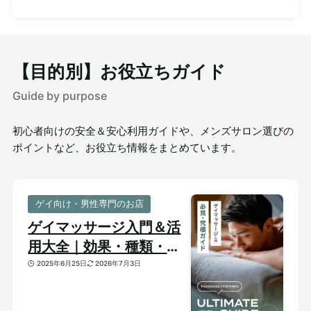
【目的別】お役立ちガイド
Guide by purpose
初心者向けの安全＆安心利用ガイドや、メンズサロン選びの
ポイントなど、お役立ち情報をまとめています。
ゲイ向け・男性専門のお店
ゲイマッサージ入門＆活
用大全｜効果・種類・選
び方がわかる体験ガイド
2025年6月25日
2026年7月3日