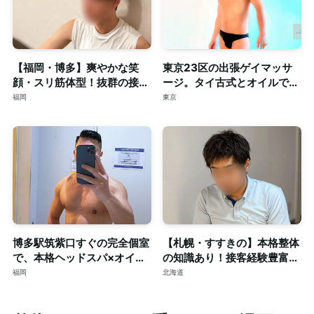
【福岡・博多】爽やかな笑
東京23区の出張ゲイマッサ
顔・スリ筋体型！抜群の接客
ージ。タイ古式とオイルで心
力も併せ持つイケメンセラピ
身を深く整える至福のリラク
福岡
東京
スト◎清潔な個室完備
ゼーション。
博多駅筑紫口すぐの完全個室
【札幌・すすきの】本格整体
で、本格ヘッドスパ×オイル
の知識あり！接客経験豊富な
マッサージ。ご予約はDMで
短髪筋トレ男子によるゲイマ
福岡
北海道
ッサージ◎個室完備