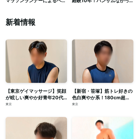
マラソンランナーによるペア
経験10年！ハンサムながっ
ストレッチともみほぐし◎清
しり体型セラピストによる癒
潔な個室完備
し時間◎個室完備
新着情報
【東京ゲイマッサージ】笑顔
【新宿・笹塚】筋トレ好きの
が眩しい爽やか好青年20代
色白爽やか系！180cm超え
スマート体型セラピスト◎清
の長身・がっちり体型セラピ
東京
東京
潔な個室完備
スト◎個室完備