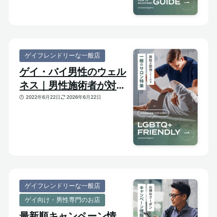
ゲイフレンドリーな一般店
ゲイ・バイ男性のウェル
ネス｜男性施術者が対応
してくれるゲイフレンド
2022年6月22日
2026年6月22日
リーな一般サロンをご紹
介
ゲイフレンドリーな一般店
ゲイ向け・男性専門のお店
最新順キャンペーン情