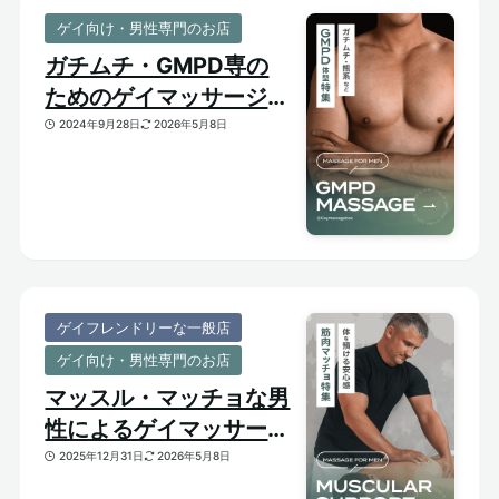
ゲイ向け・男性専門のお店
ガチムチ・GMPD専の
ためのゲイマッサージ
【太め・熊系のおすすめ
2024年9月28日
2026年5月8日
マッサージサロン】
ゲイフレンドリーな一般店
ゲイ向け・男性専門のお店
マッスル・マッチョな男
性によるゲイマッサージ
特集｜おすすめ筋肉質メ
2025年12月31日
2026年5月8日
ンズセラピスト