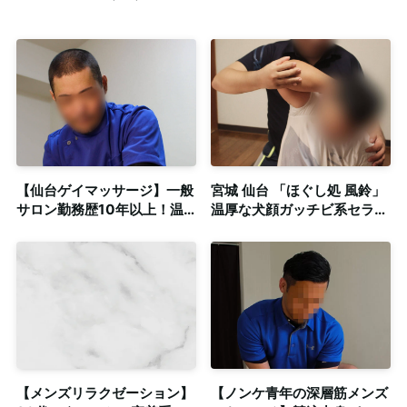
【仙台ゲイマッサージ】一般
宮城 仙台 「ほぐし処 風鈴」
サロン勤務歴10年以上！温
温厚な犬顔ガッチビ系セラピ
厚なガテン系による本格的整
ストによるゲイマッサージ◎
体◎個室完備
個室・出張可
【メンズリラクゼーション】
【ノンケ青年の深層筋メンズ