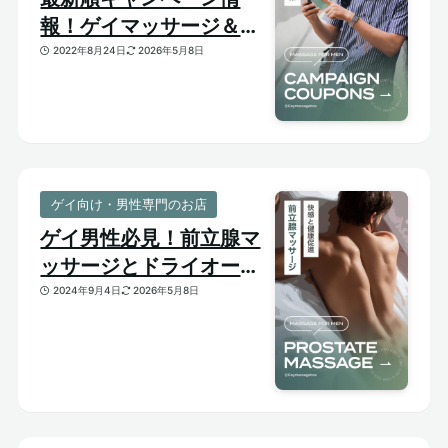
報！ゲイマッサージ＆メ
ンズ向けサロンのお得割
2022年8月24日
2026年5月8日
引クーポンあり
ゲイ向け・男性専門のお店
ゲイ男性必見！前立腺マ
ッサージとドライオーガ
ズム【はじめての前立腺
2024年9月4日
2026年5月8日
開発】