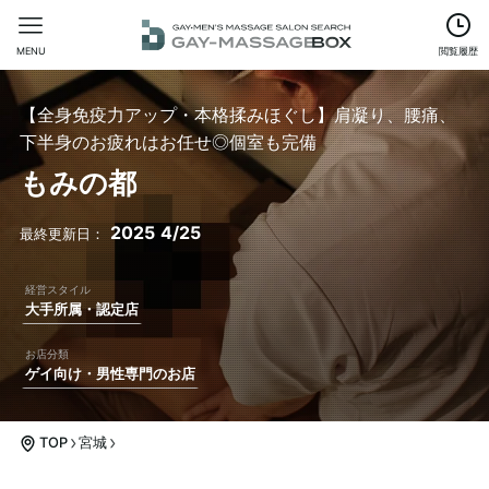
MENU
閲覧履歴
【全身免疫力アップ・本格揉みほぐし】肩凝り、腰痛、
下半身のお疲れはお任せ◎個室も完備
もみの都
2025
4/25
大手所属・認定店
ゲイ向け・男性専門のお店
TOP
宮城