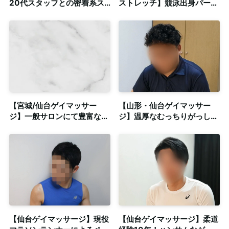
20代スタッフとの密着系ス
ストレッチ】競泳出身パーソ
トレッチ＆マッサージ◎清潔
ナルトレーナー◎健康で豊か
感のある個室も完備
な明日へとリード
【宮城/仙台ゲイマッサー
【山形・仙台ゲイマッサー
ジ】一般サロンにて豊富な施
ジ】温厚なむっちりがっしり
術経験を持つセラピストによ
体型セラピストによる包容力
る本格リラクゼーション！◎
溢れる密着施術◎山形出張専
個室完備
門＆仙台個室あり
【仙台ゲイマッサージ】現役
【仙台ゲイマッサージ】柔道