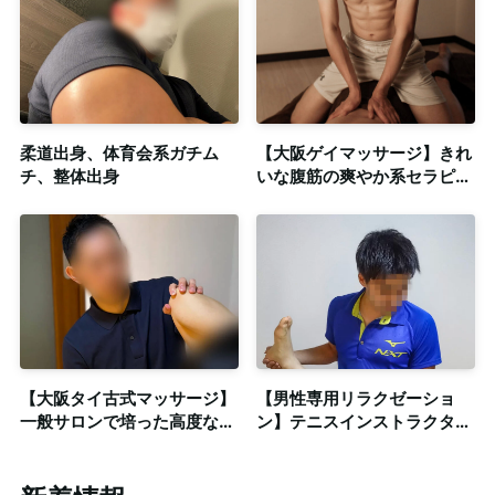
柔道出身、体育会系ガチム
【大阪ゲイマッサージ】きれ
チ、整体出身
いな腹筋の爽やか系セラピス
トによるオイルトリートメン
ト◎個室・出張
【大阪タイ古式マッサージ】
【男性専用リラクゼーショ
一般サロンで培った高度なテ
ン】テニスインストラクター
クニック！爽やか弟系セラピ
との非日常なリラックス空間
スト◎個室完備
◎個室完備