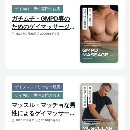
ゲイ向け・男性専門のお店
ガチムチ・GMPD専の
ためのゲイマッサージ
【太め・熊系のおすすめ
2024年9月28日
2026年5月8日
マッサージサロン】
ゲイフレンドリーな一般店
ゲイ向け・男性専門のお店
マッスル・マッチョな男
性によるゲイマッサージ
特集｜おすすめ筋肉質メ
2025年12月31日
2026年5月8日
ンズセラピスト