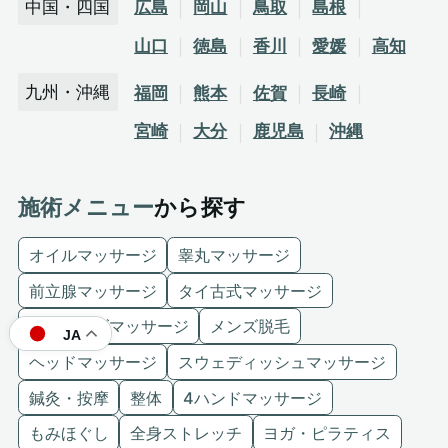
中国・四国
広島
岡山
鳥取
島根
山口
徳島
香川
愛媛
高知
九州・沖縄
福岡
熊本
佐賀
長崎
宮崎
大分
鹿児島
沖縄
施術メニュー
から探す
オイルマッサージ
睾丸マッサージ
前立腺マッサージ
タイ古式マッサージ
バリニーズマッサージ
メンズ脱毛
JA
ヘッドマッサージ
スウェディッシュマッサージ
鍼灸・按摩
整体
4ハンドマッサージ
もみほぐし
全身ストレッチ
ヨガ・ピラティス