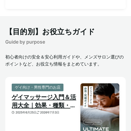
【目的別】お役立ちガイド
Guide by purpose
初心者向けの安全＆安心利用ガイドや、メンズサロン選びの
ポイントなど、お役立ち情報をまとめています。
ゲイ向け・男性専門のお店
ゲイマッサージ入門＆活
用大全｜効果・種類・選
び方がわかる体験ガイド
2025年6月25日
2026年7月3日