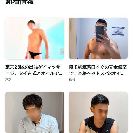
新着情報
東京23区の出張ゲイマッサ
博多駅筑紫口すぐの完全個室
ージ。タイ古式とオイルで心
で、本格ヘッドスパ×オイル
身を深く整える至福のリラク
マッサージ。ご予約はDMで
東京
福岡
ゼーション。