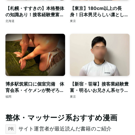
【札幌・すすきの】本格整体
【東京】180cm以上の長
の知識あり！接客経験豊富な
身！日本男児らしい凛とした
短髪筋トレ男子によるゲイマ
顔立ちの20代◎個室完備
北海道
東京
ッサージ◎個室完備
博多駅筑紫口に個室完備 体
【新宿・笹塚】接客業経験豊
育会系・イケメンが勢ぞろ
富・明るいお兄さん系セラピ
い！！只今、新規スタッフも
ストによる本格ゲイマッサー
福岡
東京
大募集。
ジ◎個室完備
整体・マッサージ系おすすめ漫画
サイト運営者が最近読んだ書籍のご紹介
PR