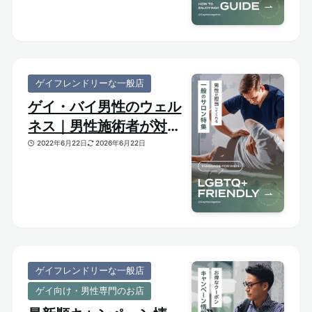
ゲイフレンドリーな一般店
ゲイ・バイ男性のウェル
ネス｜男性施術者が対応
してくれるゲイフレンド
2022年6月22日
2026年6月22日
リーな一般サロンをご紹
介
ゲイフレンドリーな一般店
ゲイ向け・男性専門のお店