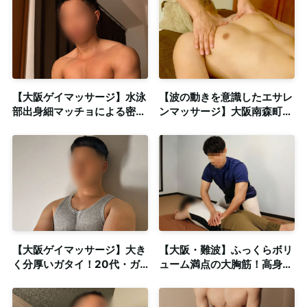
【大阪ゲイマッサージ】水泳
【波の動きを意識したエサレ
部出身細マッチョによる密着
ンマッサージ】大阪南森町の
濃厚マッサージ◎個室も完備
男性専用本格オイルマッサー
ジ店 Lean on (リーンオン)
【大阪ゲイマッサージ】大き
【大阪・難波】ふっくらボリ
く分厚いガタイ！20代・ガ
ューム満点の大胸筋！高身長
チムチ体型セラピスト◎個
がっちり体型セラピスト◎清
室・出張対応可
潔感ある個室も完備