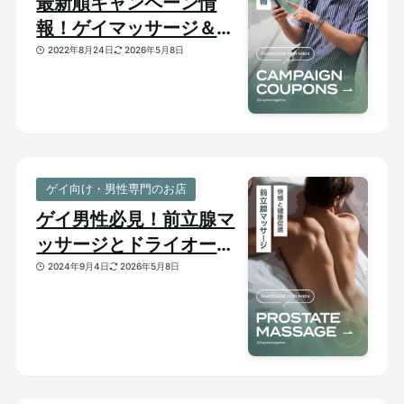
最新順キャンペーン情
報！ゲイマッサージ＆メ
ンズ向けサロンのお得割
2022年8月24日
2026年5月8日
引クーポンあり
ゲイ向け・男性専門のお店
ゲイ男性必見！前立腺マ
ッサージとドライオーガ
ズム【はじめての前立腺
2024年9月4日
2026年5月8日
開発】