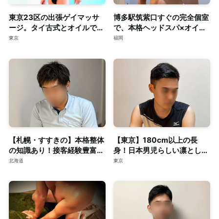
東京23区の出張ゲイマッサ
博多駅筑紫口すぐの完全個室
ージ。タイ古式とオイルで心
で、本格ヘッドスパ×オイル
身を深く整える至福のリラク
マッサージ。ご予約はDMで
東京
福岡
ゼーション。
【札幌・すすきの】本格整体
【東京】180cm以上の長
の知識あり！接客経験豊富な
身！日本男児らしい凛とした
短髪筋トレ男子によるゲイマ
顔立ちの20代◎個室完備
北海道
東京
ッサージ◎個室完備