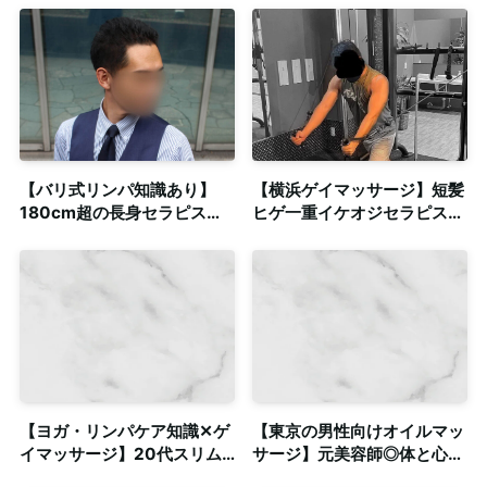
備・出張対応可
ンセラピスト！
【バリ式リンパ知識あり】
【横浜ゲイマッサージ】短髪
180cm超の長身セラピスト
ヒゲ一重イケオジセラピスト
による本格リラクゼーション
による濃厚密着整体◎個室完
◎個室・出張
備
【ヨガ・リンパケア知識✕ゲ
【東京の男性向けオイルマッ
イマッサージ】20代スリム
サージ】元美容師◎体と心を
体型セラピストによる本格オ
自由に解き放つ癒やし｜個室