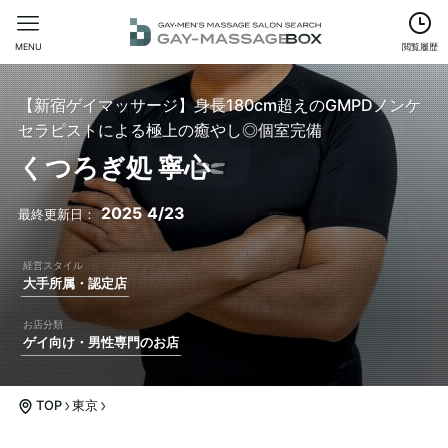
MENU
閲覧履歴
【新宿ゲイマッサージ】身長180cm超えのGMPDノンケ
セラピストによる極上の癒やし◎個室完備
くつろぎ処 寧心
2025
4/23
大手所属・認定店
ゲイ向け・男性専門のお店
TOP
東京