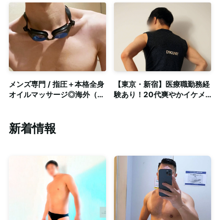
イルマッサージ◎個室＆出張
あり・出張可
可
メンズ専門 / 指圧＋本格全身
【東京・新宿】医療職勤務経
オイルマッサージ◎海外（日
験あり！20代爽やかイケメ
本・タイ・韓国）で学んだ施
ンセラピストによるゲイマッ
術テクニック
サージ◎個室完備
新着情報