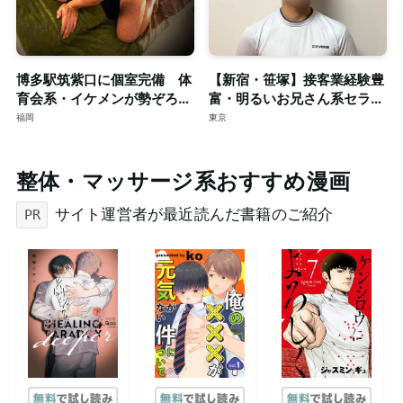
博多駅筑紫口に個室完備 体
【新宿・笹塚】接客業経験豊
育会系・イケメンが勢ぞろ
富・明るいお兄さん系セラピ
い！！只今、新規スタッフも
ストによる本格ゲイマッサー
福岡
東京
大募集。
ジ◎個室完備
整体・マッサージ系おすすめ漫画
サイト運営者が最近読んだ書籍のご紹介
PR