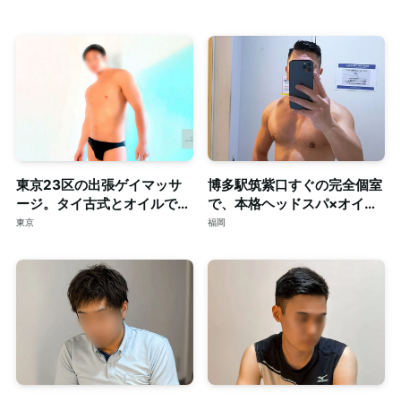
東京23区の出張ゲイマッサ
博多駅筑紫口すぐの完全個室
ージ。タイ古式とオイルで心
で、本格ヘッドスパ×オイル
身を深く整える至福のリラク
マッサージ。ご予約はDMで
東京
福岡
ゼーション。