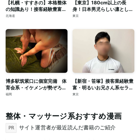
【札幌・すすきの】本格整体
【東京】180cm以上の長
の知識あり！接客経験豊富な
身！日本男児らしい凛とした
短髪筋トレ男子によるゲイマ
顔立ちの20代◎個室完備
北海道
東京
ッサージ◎個室完備
博多駅筑紫口に個室完備 体
【新宿・笹塚】接客業経験豊
育会系・イケメンが勢ぞろ
富・明るいお兄さん系セラピ
い！！只今、新規スタッフも
ストによる本格ゲイマッサー
福岡
東京
大募集。
ジ◎個室完備
整体・マッサージ系おすすめ漫画
サイト運営者が最近読んだ書籍のご紹介
PR