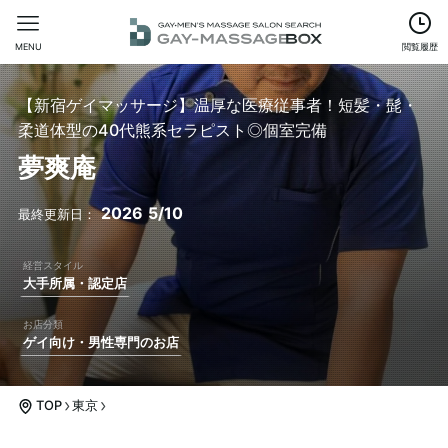
MENU
閲覧履歴
【新宿ゲイマッサージ】温厚な医療従事者！短髪・髭・
柔道体型の40代熊系セラピスト◎個室完備
夢爽庵
2026
5/10
大手所属・認定店
ゲイ向け・男性専門のお店
TOP
東京