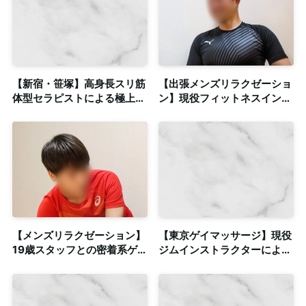
【新宿・笹塚】高身長スリ筋
【出張メンズリラクゼーショ
体型セラピストによる極上の
ン】現役フィットネスインス
リラックスタイム◎清潔感の
トラクター💪アロマ＆フット
ある個室も完備
セラピー資格所有◎
【メンズリラクゼーション】
【東京ゲイマッサージ】現役
19歳スタッフとの密着系ゲイ
ジムインストラクターによる
マッサージ◎清潔感のある個
本格ボディストレッチ◎清潔
室も完備
感のある個室も完備