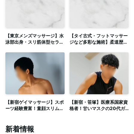
【東京メンズマッサージ】水
【タイ古式・フットマッサー
泳部出身・スリ筋体型セラピ
ジなど多彩な施術】柔道歴
ストによるリラクゼーション
10年スタッフ・密着系オイ
◎出張対応
ルマッサージ＆ボディケア◎
個室あり・出張可
【新宿ゲイマッサージ】スポ
【新宿・笹塚】医療系国家資
ーツ経験豊富！童顔スリム系
格者！甘いマスクの20代ガ
によるボディメンテナンス◎
ッチリ体型セラピスト◎個
清潔感ある個室有
室・出張対応可能
新着情報