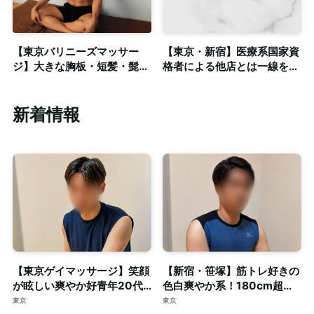
【東京バリニーズマッサー
【東京・新宿】医療系国家資
ジ】大きな胸板・短髪・髭の
格者による他店とは一線を画
ワイルドイケメンセラピスト
す本格施術をゲイマッサージ
◎清潔感ある個室完備
で！◎個室完備
新着情報
【東京ゲイマッサージ】笑顔
【新宿・笹塚】筋トレ好きの
が眩しい爽やか好青年20代
色白爽やか系！180cm超え
スマート体型セラピスト◎清
の長身・がっちり体型セラピ
東京
東京