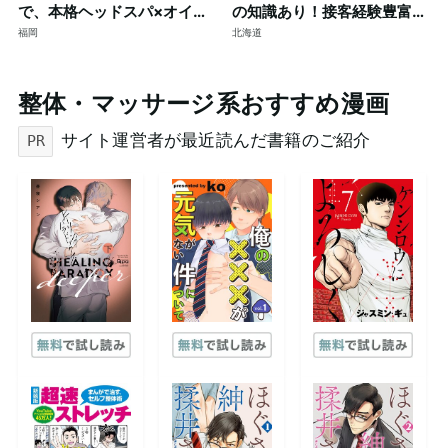
で、本格ヘッドスパ×オイル
の知識あり！接客経験豊富な
マッサージ。ご予約はDMで
短髪筋トレ男子によるゲイマ
福岡
北海道
ッサージ◎個室完備
整体・マッサージ系おすすめ漫画
サイト運営者が最近読んだ書籍のご紹介
PR