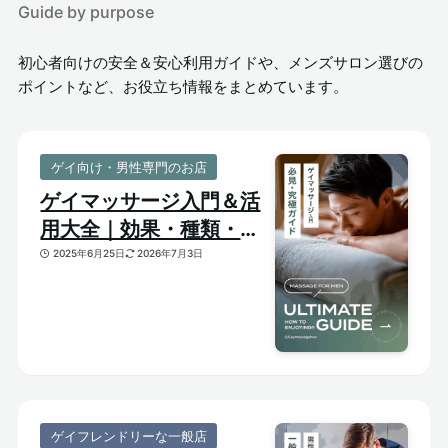
Guide by purpose
初心者向けの安全＆安心利用ガイドや、メンズサロン選びの
ポイントなど、お役立ち情報をまとめています。
ゲイ向け・男性専門のお店
ゲイマッサージ入門＆活
用大全｜効果・種類・選
び方がわかる体験ガイド
2025年6月25日
2026年7月3日
ゲイフレンドリーな一般店