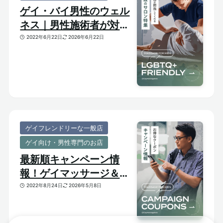
ゲイ・バイ男性のウェル
ネス｜男性施術者が対応
してくれるゲイフレンド
2022年6月22日
2026年6月22日
リーな一般サロンをご紹
介
ゲイフレンドリーな一般店
ゲイ向け・男性専門のお店
最新順キャンペーン情
報！ゲイマッサージ＆メ
ンズ向けサロンのお得割
2022年8月24日
2026年5月8日
引クーポンあり