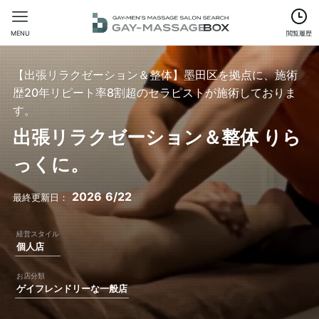
MENU
閲覧履歴
【出張リラクゼーション＆整体】墨田区を拠点に、施術
歴20年リピート率8割超のセラピストが施術しておりま
す。
出張リラクゼーション＆整体 りら
っくに。
2026
6/22
個人店
ゲイフレンドリーな一般店