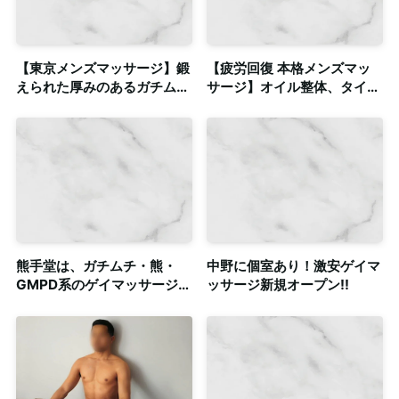
【東京メンズマッサージ】鍛
【疲労回復 本格メンズマッ
えられた厚みのあるガチムチ
サージ】オイル整体、タイ古
ボディに包み込まれる癒やし
式など資格複数保持◎清潔感
の時間◎出張対応
のある個室も完備
熊手堂は、ガチムチ・熊・
中野に個室あり！激安ゲイマ
GMPD系のゲイマッサージ店
ッサージ新規オープン!!
です。雄による暖かいマッサ
ージを提供します。