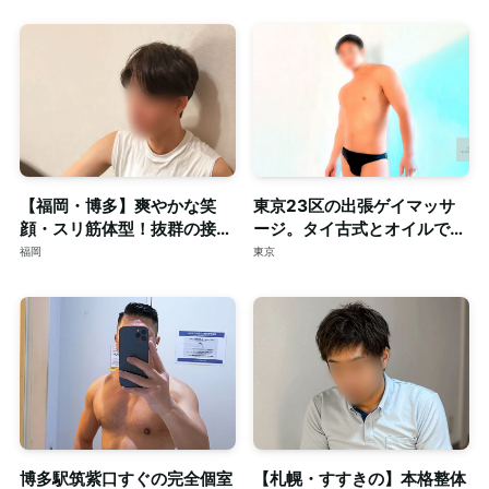
潔な個室完備
スト◎個室完備
【福岡・博多】爽やかな笑
東京23区の出張ゲイマッサ
顔・スリ筋体型！抜群の接客
ージ。タイ古式とオイルで心
力も併せ持つイケメンセラピ
身を深く整える至福のリラク
福岡
東京
スト◎清潔な個室完備
ゼーション。
博多駅筑紫口すぐの完全個室
【札幌・すすきの】本格整体