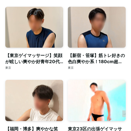
【東京ゲイマッサージ】笑顔
【新宿・笹塚】筋トレ好きの
が眩しい爽やか好青年20代
色白爽やか系！180cm超え
スマート体型セラピスト◎清
の長身・がっちり体型セラピ
東京
東京
潔な個室完備
スト◎個室完備
【福岡・博多】爽やかな笑
東京23区の出張ゲイマッサ