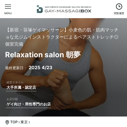
MENU
閲覧履歴
【新宿・笹塚ゲイマッサージ】小麦色の肌・筋肉マッチ
ョな元ジムインストラクターによるペアストトレッチ◎
個室完備
Relaxation salon 朝夢
2025
4/23
大手所属・認定店
ゲイ向け・男性専門のお店
TOP
東京