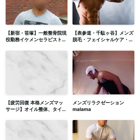
【新宿・笹塚】一般整骨院現
【表参道・千駄ヶ谷】メンズ
役勤務イケメンセラピストに
脱毛・フェイシャルケア・ボ
よる本格的整体✕ゲイマッサ
ディマッサージ・鍼灸の全て
ージ◎清潔感のある個室も完
が当サロンで施術可能！
備
【疲労回復 本格メンズマッ
メンズリラクゼーション
サージ】オイル整体、タイ古
malama
式など資格複数保持◎清潔感
のある個室も完備