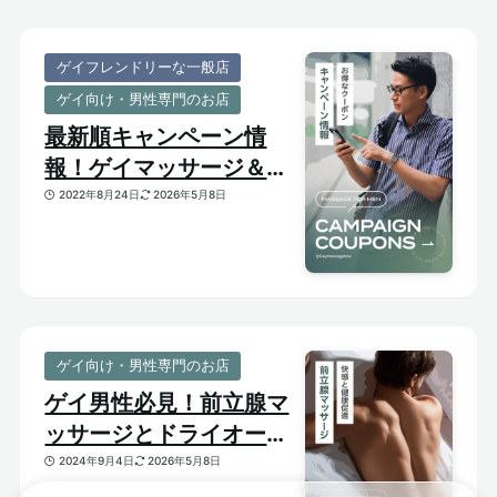
ゲイフレンドリーな一般店
ゲイ向け・男性専門のお店
最新順キャンペーン情
報！ゲイマッサージ＆メ
ンズ向けサロンのお得割
2022年8月24日
2026年5月8日
引クーポンあり
ゲイ向け・男性専門のお店
ゲイ男性必見！前立腺マ
ッサージとドライオーガ
ズム【はじめての前立腺
2024年9月4日
2026年5月8日
開発】