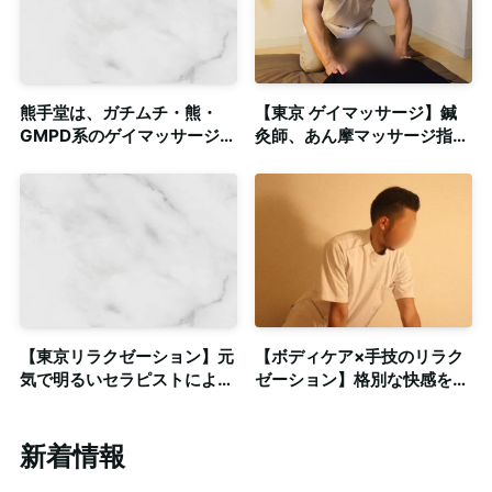
熊手堂は、ガチムチ・熊・
【東京 ゲイマッサージ】鍼
GMPD系のゲイマッサージ店
灸師、あん摩マッサージ指圧
です。雄による暖かいマッサ
師によるゲイマッサージ◎本
ージを提供します。
格施術で深部の筋肉へアプロ
ーチ
【東京リラクゼーション】元
【ボディケア×手技のリラク
気で明るいセラピストによる
ゼーション】格別な快感をお
ホスピタリティ抜群の本格施
運びします◎清潔感のある個
術◎個室・出張可
室も完備
新着情報