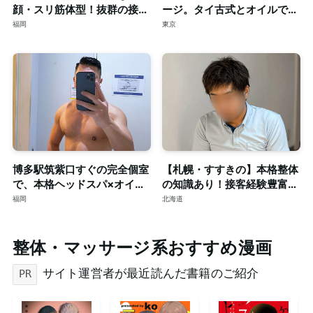
顔・スリ筋体型！抜群の接客
ージ。タイ古式とオイルで心
力も併せ持つイケメンセラピ
身を深く整える至福のリラク
福岡
東京
スト◎清潔な個室完備
ゼーション。
博多駅筑紫口すぐの完全個室
【札幌・すすきの】本格整体
で、本格ヘッドスパ×オイル
の知識あり！接客経験豊富な
マッサージ。ご予約はDMで
短髪筋トレ男子によるゲイマ
福岡
北海道
ッサージ◎個室完備
整体・マッサージ系おすすめ漫画
サイト運営者が最近読んだ書籍のご紹介
PR