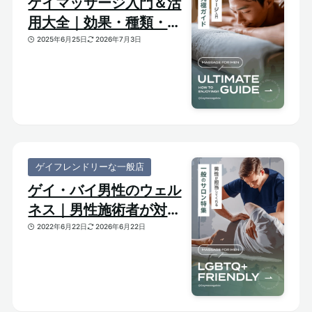
ゲイマッサージ入門＆活
用大全｜効果・種類・選
び方がわかる体験ガイド
2025年6月25日
2026年7月3日
ゲイフレンドリーな一般店
ゲイ・バイ男性のウェル
ネス｜男性施術者が対応
してくれるゲイフレンド
2022年6月22日
2026年6月22日
リーな一般サロンをご紹
介