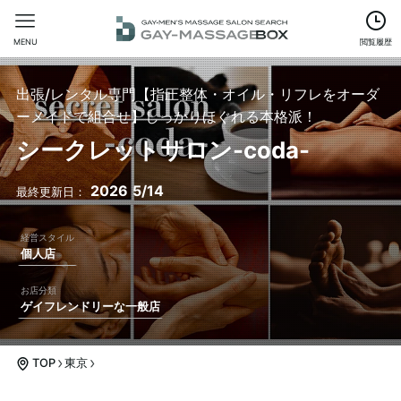
MENU
閲覧履歴
出張/レンタル専門【指圧整体・オイル・リフレをオーダ
ーメイドで組合せ】しっかりほぐれる本格派！
シークレットサロン-coda-
2026
5/14
個人店
ゲイフレンドリーな一般店
TOP
東京