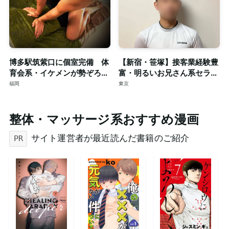
博多駅筑紫口に個室完備 体
【新宿・笹塚】接客業経験豊
育会系・イケメンが勢ぞろ
富・明るいお兄さん系セラピ
い！！只今、新規スタッフも
ストによる本格ゲイマッサー
福岡
東京
大募集。
ジ◎個室完備
整体・マッサージ系おすすめ漫画
サイト運営者が最近読んだ書籍のご紹介
PR