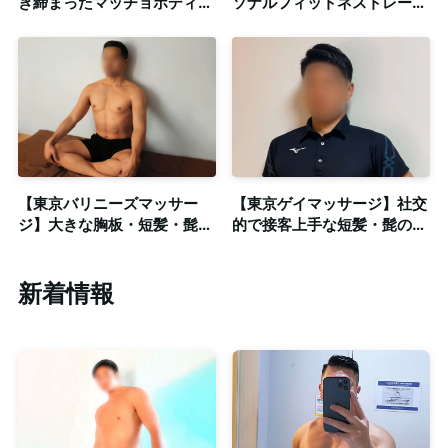
き締まったマッチョボディ！
ソナルフィットネストレーナ
20代現役ジムトレーナー◎
ー資格保有の細マッチョセラ
個室・出張対応
ピストによる至極の癒やし！
◎個室対応
【東京バリニーズマッサー
【東京ゲイマッサージ】社交
ジ】大きな胸板・短髪・髭の
的で接客上手な短髪・髭の男
ワイルドイケメンセラピスト
前スポーツマンセラピスト！
◎清潔感ある個室完備
◎清潔な個室完備
新着情報