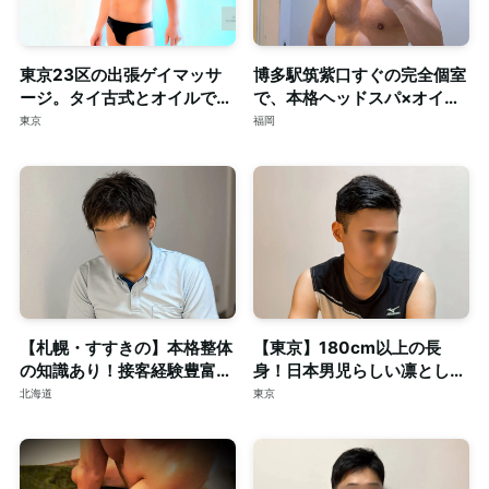
東京23区の出張ゲイマッサ
博多駅筑紫口すぐの完全個室
ージ。タイ古式とオイルで心
で、本格ヘッドスパ×オイル
身を深く整える至福のリラク
マッサージ。ご予約はDMで
東京
福岡
ゼーション。
【札幌・すすきの】本格整体
【東京】180cm以上の長
の知識あり！接客経験豊富な
身！日本男児らしい凛とした
短髪筋トレ男子によるゲイマ
顔立ちの20代◎個室完備
北海道
東京
ッサージ◎個室完備