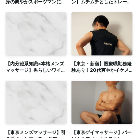
身の爽やかスポーツマンによ
ン】ムチムチとしたトレーニ
る丁寧かつ的確なゲイマッサ
ーの肉体を全身で感じる施術
ージ◎個室完備
◎個室も完備
【内分泌系知識×本格メンズ
【東京・新宿】医療職勤務経
マッサージ】男らしいワイル
験あり！20代爽やかイケメ
ドな容姿と包容力◎個室も完
ンセラピストによるゲイマッ
備
サージ◎個室完備
【東京メンズマッサージ】引
【東京ゲイマッサージ】パー