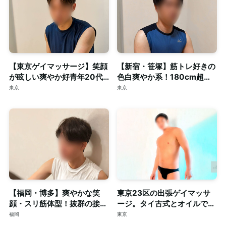
【東京ゲイマッサージ】笑顔
【新宿・笹塚】筋トレ好きの
が眩しい爽やか好青年20代
色白爽やか系！180cm超え
スマート体型セラピスト◎清
の長身・がっちり体型セラピ
東京
東京
潔な個室完備
スト◎個室完備
【福岡・博多】爽やかな笑
東京23区の出張ゲイマッサ
顔・スリ筋体型！抜群の接客
ージ。タイ古式とオイルで心
力も併せ持つイケメンセラピ
身を深く整える至福のリラク
福岡
東京
スト◎清潔な個室完備
ゼーション。