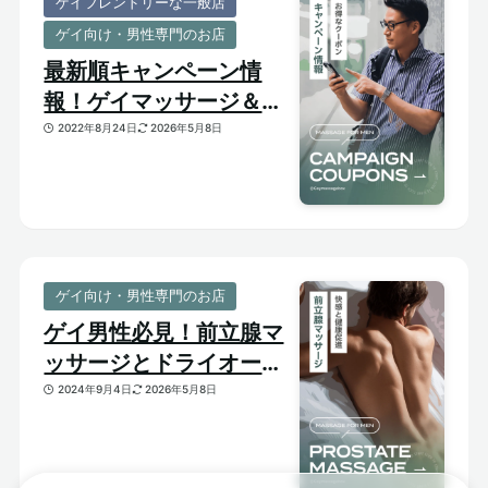
ゲイフレンドリーな一般店
ゲイ向け・男性専門のお店
最新順キャンペーン情
報！ゲイマッサージ＆メ
ンズ向けサロンのお得割
2022年8月24日
2026年5月8日
引クーポンあり
ゲイ向け・男性専門のお店
ゲイ男性必見！前立腺マ
ッサージとドライオーガ
ズム【はじめての前立腺
2024年9月4日
2026年5月8日
開発】