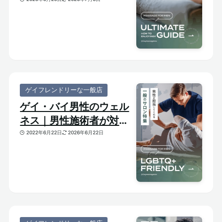
び方がわかる体験ガイド
ゲイフレンドリーな一般店
ゲイ・バイ男性のウェル
ネス｜男性施術者が対応
してくれるゲイフレンド
2022年6月22日
2026年6月22日
リーな一般サロンをご紹
介