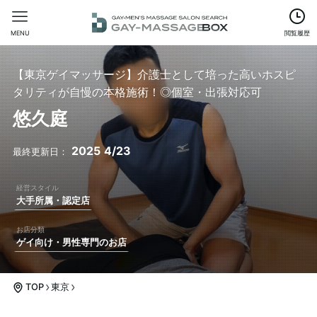
MENU
閲覧履歴
【東京ゲイマッサージ】介護士として培った高いホスピ
タリティが自慢の本格施術！◎個室・出張対応可
悠久庭
2025
4/23
大手所属・認定店
ゲイ向け・男性専門のお店
TOP
東京