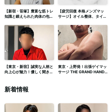
【新宿・笹塚】豊富な筋トレ
【疲労回復 本格メンズマッ
知識と鍛えられた肉体の包容
サージ】オイル整体、タイ古
力！経験豊富なガッチリ系セ
式など資格複数保持◎清潔感
ラピスト◎個室完備
のある個室も完備
【東京・新宿】誠実な人柄と
東京・上野発！出張ゲイマッ
向上心が魅力！優しく聞き上
サージ THE GRAND HAND
手なリーマセラピスト◎個室
TOKYO
完備・出張対応可
新着情報