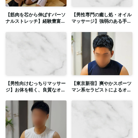
【筋肉を芯から伸ばすパーソ
【男性専門の癒し処・オイル
ナルストレッチ】経験豊富な
マッサージ】強弱のある手技
プロによるゲイマッサージ◎
と圧による施術◎清潔感のあ
笹塚に個室あり
る個室も完備
【男性向けむっちりマッサー
【東京新宿】爽やかスポーツ
ジ】お体を軽く、良質なオイ
マン系セラピストによるオイ
ルで肌質も改善◎清潔感のあ
ルマッサージ◎清潔な個室完
る個室も完備
備