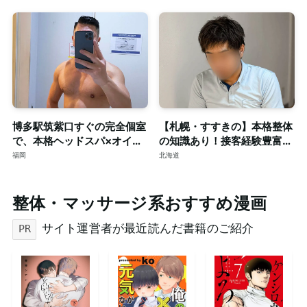
博多駅筑紫口すぐの完全個室
【札幌・すすきの】本格整体
で、本格ヘッドスパ×オイル
の知識あり！接客経験豊富な
マッサージ。ご予約はDMで
短髪筋トレ男子によるゲイマ
福岡
北海道
ッサージ◎個室完備
整体・マッサージ系おすすめ漫画
サイト運営者が最近読んだ書籍のご紹介
PR