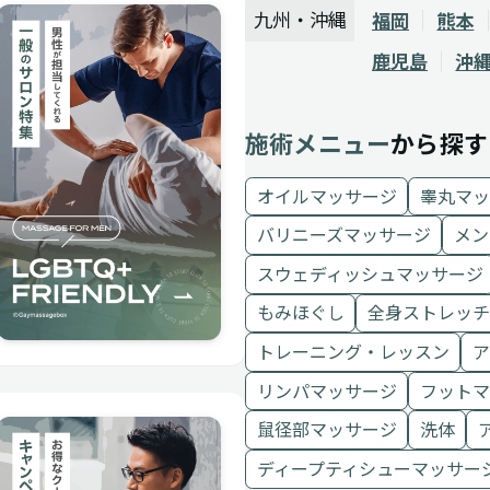
九州・沖縄
福岡
熊本
鹿児島
沖
施術メニュー
から探す
オイルマッサージ
睾丸マッ
バリニーズマッサージ
メン
スウェディッシュマッサージ
もみほぐし
全身ストレッチ
トレーニング・レッスン
ア
リンパマッサージ
フットマ
鼠径部マッサージ
洗体
ディープティシューマッサー