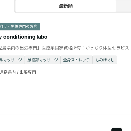
最新順
向け・男性専門のお店
 conditioning labo
児島県内の出張専門】医療系国家資格所有！がっちり体型セラピス
ゲイマッサージ！
ルマッサージ
鼠径部マッサージ
全身ストレッチ
もみほぐし
児島県内 / 出張専門