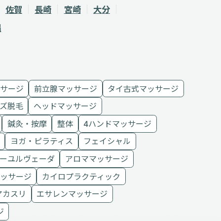
佐賀
長崎
宮崎
大分
縄
サージ
前立腺マッサージ
タイ古式マッサージ
ズ脱毛
ヘッドマッサージ
鍼灸・按摩
整体
4ハンドマッサージ
ヨガ・ピラティス
フェイシャル
ーユルヴェーダ
アロママッサージ
ッサージ
カイロプラクティック
アカスリ
エサレンマッサージ
ジ