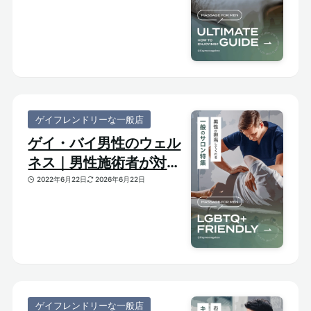
ゲイフレンドリーな一般店
ゲイ・バイ男性のウェル
ネス｜男性施術者が対応
してくれるゲイフレンド
2022年6月22日
2026年6月22日
リーな一般サロンをご紹
介
ゲイフレンドリーな一般店