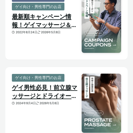
ゲイ向け・男性専門のお店
最新順キャンペーン情
報！ゲイマッサージ＆メ
ンズ向けサロンのお得割
2022年8月24日
2026年5月8日
引クーポンあり
ゲイ向け・男性専門のお店
ゲイ男性必見！前立腺マ
ッサージとドライオーガ
ズム【はじめての前立腺
2024年9月4日
2026年5月8日
開発】