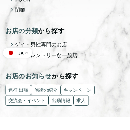
閉業
お店の分類
から探す
ゲイ・男性専門のお店
JA
ゲイフレンドリーな一般店
お店のお知らせ
から探す
遠征 出張
施術の紹介
キャンペーン
交流会・イベント
出勤情報
求人