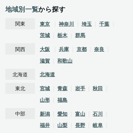
地域別一覧
から探す
関東
東京
神奈川
埼玉
千葉
茨城
栃木
群馬
関西
大阪
兵庫
京都
奈良
滋賀
和歌山
北海道
北海道
東北
宮城
青森
岩手
秋田
山形
福島
中部
新潟
愛知
富山
石川
福井
山梨
長野
岐阜