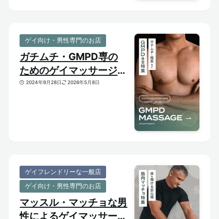
ゲイ向け・男性専門のお店
ガチムチ・GMPD専の
ためのゲイマッサージ
【太め・熊系のおすすめ
2024年9月28日
2026年5月8日
マッサージサロン】
ゲイフレンドリーな一般店
ゲイ向け・男性専門のお店
マッスル・マッチョな男
性によるゲイマッサージ