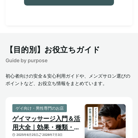
【目的別】お役立ちガイド
Guide by purpose
初心者向けの安全＆安心利用ガイドや、メンズサロン選びの
ポイントなど、お役立ち情報をまとめています。
ゲイ向け・男性専門のお店
ゲイマッサージ入門＆活
用大全｜効果・種類・選
び方がわかる体験ガイド
2025年6月25日
2026年7月3日