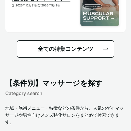
特集｜おすすめ筋肉質メ
2025年12月31日
2026年5月8日
ンズセラピスト
全ての特集コンテンツ
【条件別】マッサージを探す
Category search
地域・施術メニュー・特徴などの条件から、人気のゲイマッ
サージや男性向けメンズ特化サロンをまとめて検索できま
す。