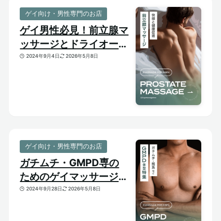
ゲイ向け・男性専門のお店
ゲイ男性必見！前立腺マ
ッサージとドライオーガ
ズム【はじめての前立腺
2024年9月4日
2026年5月8日
開発】
ゲイ向け・男性専門のお店
ガチムチ・GMPD専の
ためのゲイマッサージ
【太め・熊系のおすすめ
2024年9月28日
2026年5月8日
マッサージサロン】