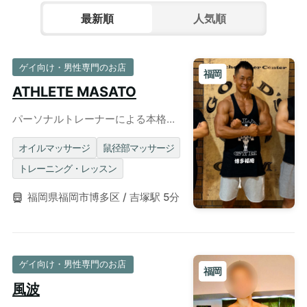
最新順
人気順
ゲイ向け・男性専門のお店
福岡
ATHLETE MASATO
パーソナルトレーナーによる本格施
術
オイルマッサージ
鼠径部マッサージ
トレーニング・レッスン
福岡県福岡市博多区 / 吉塚駅 5分
ゲイ向け・男性専門のお店
福岡
風波