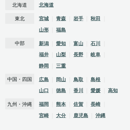
北海道
北海道
東北
宮城
青森
岩手
秋田
山形
福島
中部
新潟
愛知
富山
石川
福井
山梨
長野
岐阜
静岡
三重
中国・四国
広島
岡山
鳥取
島根
山口
徳島
香川
愛媛
高知
九州・沖縄
福岡
熊本
佐賀
長崎
宮崎
大分
鹿児島
沖縄