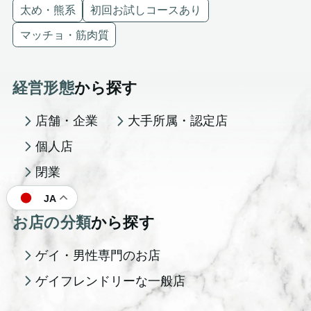
太め・熊系
初回お試しコースあり
マッチョ・筋肉質
経営形態
から探す
店舗・企業
大手所属・認定店
個人店
閉業
JA
お店の分類
から探す
ゲイ・男性専門のお店
ゲイフレンドリーな一般店