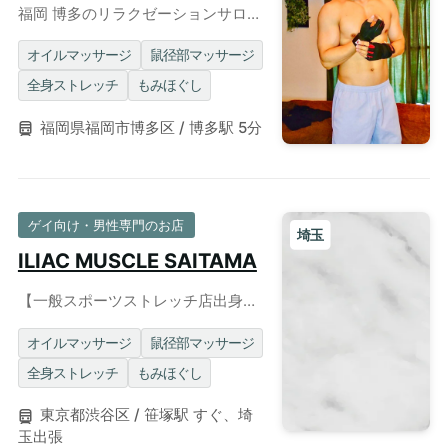
福岡 博多のリラクゼーションサロン
「風波」個室・出張可能 筋肉マッ
チョな爽やかセラピスト沖田真吾
オイルマッサージ
鼠径部マッサージ
全身ストレッチ
もみほぐし
福岡県福岡市博多区 / 博多駅 5分
ゲイ向け・男性専門のお店
埼玉
ILIAC MUSCLE SAITAMA
【一般スポーツストレッチ店出身】
元消防士スタッフによるゲイマッサ
ージ◎個室＆出張可
オイルマッサージ
鼠径部マッサージ
全身ストレッチ
もみほぐし
東京都渋谷区 / 笹塚駅 すぐ、埼
玉出張