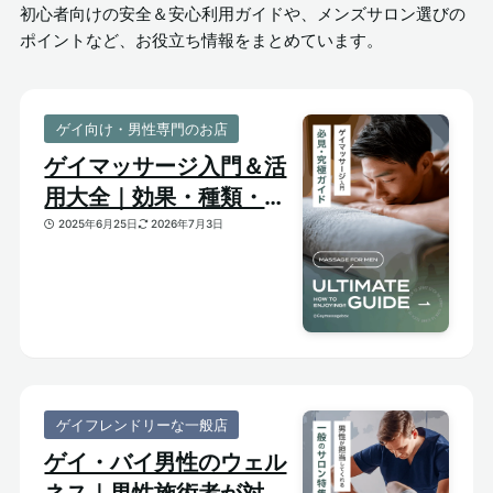
初心者向けの安全＆安心利用ガイドや、メンズサロン選びの
ポイントなど、お役立ち情報をまとめています。
ゲイ向け・男性専門のお店
ゲイマッサージ入門＆活
用大全｜効果・種類・選
び方がわかる体験ガイド
2025年6月25日
2026年7月3日
ゲイフレンドリーな一般店
ゲイ・バイ男性のウェル
ネス｜男性施術者が対応