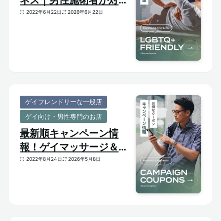
してくれるゲイフレンド
2022年6月22日
2026年6月22日
リーな一般サロンをご紹
介
ゲイフレンドリーな一般店
ゲイ向け・男性専門のお店
最新順キャンペーン情
報！ゲイマッサージ＆メ
ンズ向けサロンのお得割
2022年8月24日
2026年5月8日
引クーポンあり