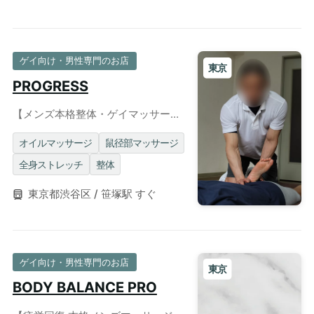
ゲイ向け・男性専門のお店
東京
PROGRESS
【メンズ本格整体・ゲイマッサー
ジ】一般整体院勤務・圧倒的マッス
ル肉体美◎清潔感のある個室も完備
オイルマッサージ
鼠径部マッサージ
全身ストレッチ
整体
東京都渋谷区 / 笹塚駅 すぐ
ゲイ向け・男性専門のお店
東京
BODY BALANCE PRO