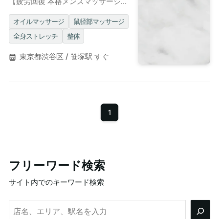
【疲労回復 本格メンズマッサージ】
オイル整体、タイ古式など資格複数
保持◎清潔感のある個室も完備
オイルマッサージ
鼠径部マッサージ
全身ストレッチ
整体
東京都渋谷区 / 笹塚駅 すぐ
1
フリーワード検索
サイト内でのキーワード検索
検