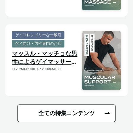
ゲイフレンドリーな一般店
ゲイ向け・男性専門のお店
マッスル・マッチョな男
性によるゲイマッサージ
特集｜おすすめ筋肉質メ
2025年12月31日
2026年5月8日
ンズセラピスト
全ての特集コンテンツ