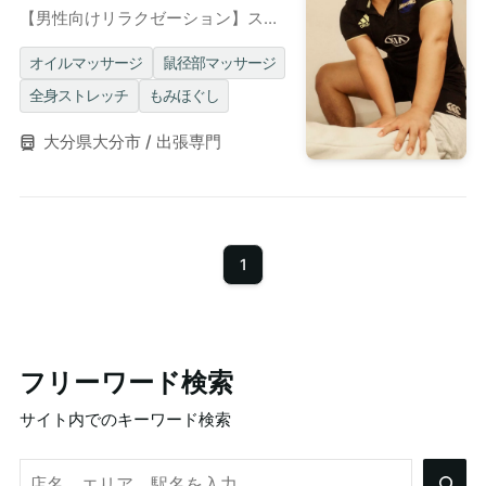
【男性向けリラクゼーション】スポ
ーツ万能な骨太がっちり体型セラピ
ストによる全裸密着ゲイマッサージ
オイルマッサージ
鼠径部マッサージ
全身ストレッチ
もみほぐし
大分県大分市 / 出張専門
1
フリーワード検索
サイト内でのキーワード検索
検