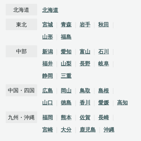
北海道
北海道
東北
宮城
青森
岩手
秋田
山形
福島
中部
新潟
愛知
富山
石川
福井
山梨
長野
岐阜
静岡
三重
中国・四国
広島
岡山
鳥取
島根
山口
徳島
香川
愛媛
高知
九州・沖縄
福岡
熊本
佐賀
長崎
宮崎
大分
鹿児島
沖縄