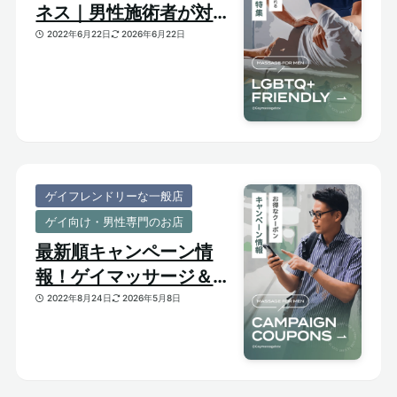
ネス｜男性施術者が対応
してくれるゲイフレンド
2022年6月22日
2026年6月22日
リーな一般サロンをご紹
介
ゲイフレンドリーな一般店
ゲイ向け・男性専門のお店
最新順キャンペーン情
報！ゲイマッサージ＆メ
ンズ向けサロンのお得割
2022年8月24日
2026年5月8日
引クーポンあり