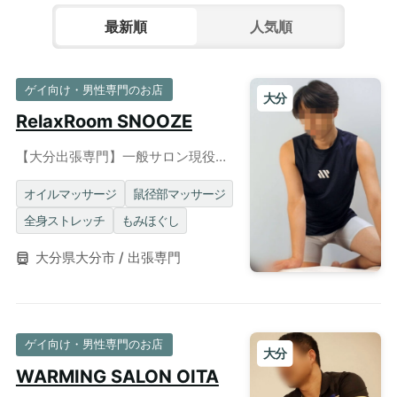
最新順
人気順
ゲイ向け・男性専門のお店
大分
RelaxRoom SNOOZE
【大分出張専門】一般サロン現役勤
務の実力派！おっとり癒し系セラピ
ストによるゲイマッサージ
オイルマッサージ
鼠径部マッサージ
全身ストレッチ
もみほぐし
大分県大分市 / 出張専門
ゲイ向け・男性専門のお店
大分
WARMING SALON OITA