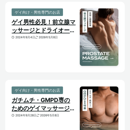
ゲイ向け・男性専門のお店
ゲイ男性必見！前立腺マ
ッサージとドライオーガ
ズム【はじめての前立腺
2024年9月4日
2026年5月8日
開発】
ゲイ向け・男性専門のお店
ガチムチ・GMPD専の
ためのゲイマッサージ
【太め・熊系のおすすめ
2024年9月28日
2026年5月8日
マッサージサロン】