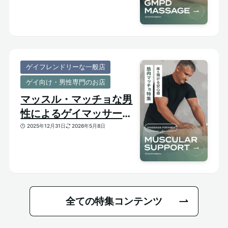
ゲイフレンドリーな一般店
ゲイ向け・男性専門のお店
マッスル・マッチョな男
性によるゲイマッサージ
特集｜おすすめ筋肉質メ
2025年12月31日
2026年5月8日
ンズセラピスト
全ての特集コンテンツ