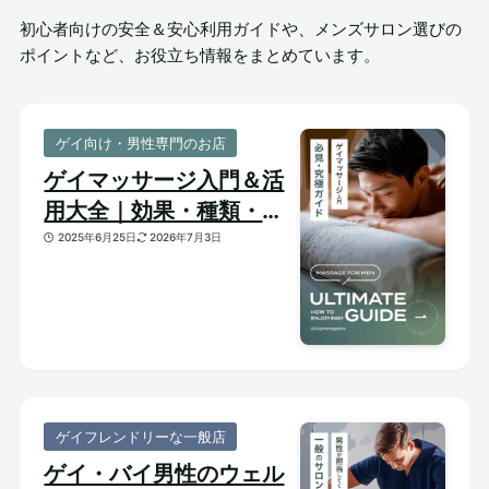
初心者向けの安全＆安心利用ガイドや、メンズサロン選びの
ポイントなど、お役立ち情報をまとめています。
ゲイ向け・男性専門のお店
ゲイマッサージ入門＆活
用大全｜効果・種類・選
び方がわかる体験ガイド
2025年6月25日
2026年7月3日
ゲイフレンドリーな一般店
ゲイ・バイ男性のウェル