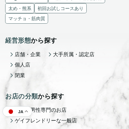
太め・熊系
初回お試しコースあり
マッチョ・筋肉質
経営形態
から探す
店舗・企業
大手所属・認定店
個人店
閉業
お店の分類
から探す
ゲイ・男性専門のお店
JA
ゲイフレンドリーな一般店