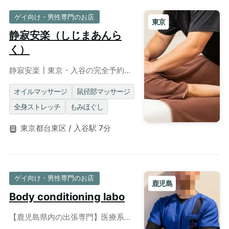
ゲイ向け・男性専門のお店
東京
静寂安楽（しじまあんら
く）
静寂安楽┃東京・入谷の完全予約制
ゲイマッサージ
オイルマッサージ
鼠径部マッサージ
全身ストレッチ
もみほぐし
東京都台東区 / 入谷駅 7分
ゲイ向け・男性専門のお店
鹿児島
Body conditioning labo
【鹿児島県内の出張専門】医療系国
家資格所有！がっちり体型セラピス