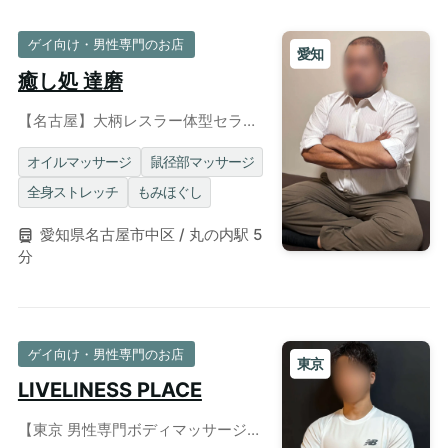
ゲイ向け・男性専門のお店
愛知
癒し処 達磨
【名古屋】大柄レスラー体型セラピ
ストによる包容力抜群のゲイマッサ
ージ◎個室・出張対応
オイルマッサージ
鼠径部マッサージ
全身ストレッチ
もみほぐし
愛知県名古屋市中区 / 丸の内駅 5
分
ゲイ向け・男性専門のお店
東京
LIVELINESS PLACE
【東京 男性専門ボディマッサージ】