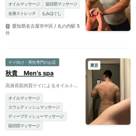
イマッサージ◎個室完備
オイルマッサージ
鼠径部マッサージ
全身ストレッチ
もみほぐし
愛知県名古屋市中区 / 丸の内駅 5
分
ゲイ向け・男性専門のお店
東京
秋貴 Men's spa
高身長筋肉質ゲイによるオイルトリ
ートメント
オイルマッサージ
スウェディッシュマッサージ
ディープティシューマッサージ
鼠径部マッサージ