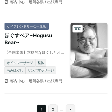
都内中心・近隣各県 / 出張専門
ゲイフレンドリーな一般店
東京
ほぐすベア~Hogusu
Bear~
【全国出張】本格的なほぐしとオイ
ルケアで業界20年以上！人気の熊系
イケオジの手技を堪能下さい。
オイルマッサージ
整体
もみほぐし
リンパマッサージ
都内中心・近隣各県 / 出張専門
1
2
7
...