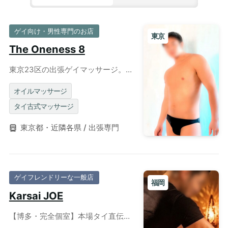
ゲイ向け・男性専門のお店
東京
The Oneness 8
東京23区の出張ゲイマッサージ。タ
イ古式とオイルで心身を深く整える
至福のリラクゼーション。
オイルマッサージ
タイ古式マッサージ
東京都・近隣各県 / 出張専門
ゲイフレンドリーな一般店
福岡
Karsai JOE
【博多・完全個室】本場タイ直伝の
ジャップカサイ。根本から巡りを整