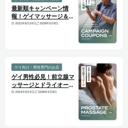
最新順キャンペーン情
報！ゲイマッサージ＆メ
ンズ向けサロンのお得割
2022年8月24日
2026年5月8日
引クーポンあり
ゲイ向け・男性専門のお店
ゲイ男性必見！前立腺マ
ッサージとドライオーガ
ズム【はじめての前立腺
2024年9月4日
2026年5月8日
開発】