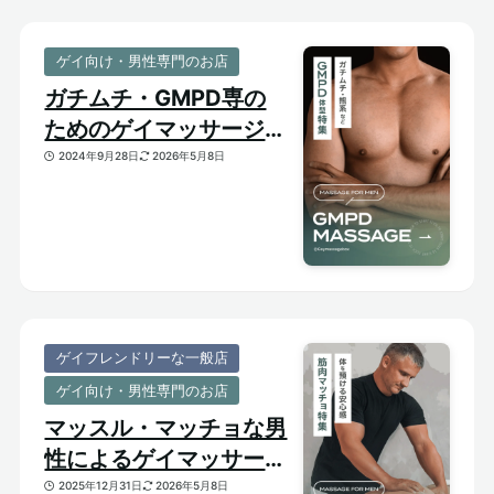
ゲイ向け・男性専門のお店
ガチムチ・GMPD専の
ためのゲイマッサージ
【太め・熊系のおすすめ
2024年9月28日
2026年5月8日
マッサージサロン】
ゲイフレンドリーな一般店
ゲイ向け・男性専門のお店
マッスル・マッチョな男
性によるゲイマッサージ
特集｜おすすめ筋肉質メ
2025年12月31日
2026年5月8日