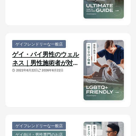
ゲイフレンドリーな一般店
ゲイ・バイ男性のウェル
ネス｜男性施術者が対応
してくれるゲイフレンド
2022年6月22日
2026年6月22日
リーな一般サロンをご紹
介
ゲイフレンドリーな一般店
ゲイ向け・男性専門のお店