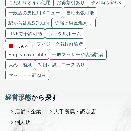
こだわりオイル使用
お得割引あり
夜21時以降OK
一般店の男性用メニュー
自宅出張可能
駅から徒歩5分以内
近隣に駐車場あり
LINEで予約可能
レンタルルーム
ボディビル・フィジーク競技経験者
JA
English available
一般マッサージ店経験者
太め・熊系
初回お試しコースあり
マッチョ・筋肉質
経営形態
から探す
店舗・企業
大手所属・認定店
個人店