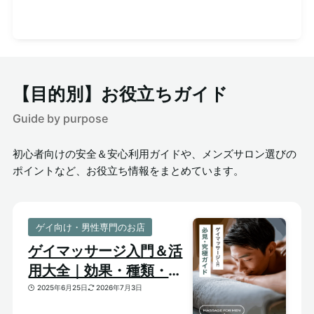
【目的別】お役立ちガイド
Guide by purpose
初心者向けの安全＆安心利用ガイドや、メンズサロン選びの
ポイントなど、お役立ち情報をまとめています。
ゲイ向け・男性専門のお店
ゲイマッサージ入門＆活
用大全｜効果・種類・選
び方がわかる体験ガイド
2025年6月25日
2026年7月3日