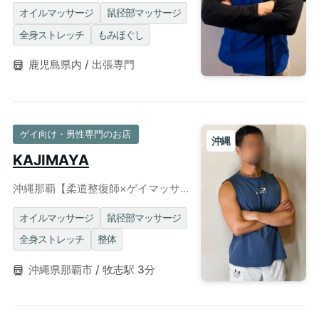
トによるゲイマッサージ！
オイルマッサージ
鼠径部マッサージ
全身ストレッチ
もみほぐし
鹿児島県内 / 出張専門
ゲイ向け・男性専門のお店
沖縄
KAJIMAYA
沖縄那覇【柔道整復師×ゲイマッサ
ージ】国家資格保有セラピストが魅
せる確かな施術◎個室/出張可
オイルマッサージ
鼠径部マッサージ
全身ストレッチ
整体
沖縄県那覇市 / 牧志駅 3分