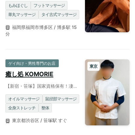
え、男の活力を呼び覚まします。
もみほぐし
フットマッサージ
睾丸マッサージ
タイ古式マッサージ
福岡県福岡市博多区 / 博多駅 15
分
ゲイ向け・男性専門のお店
東京
癒し処 KOMORIE
【新宿・笹塚】国家資格保有！凄腕
ノンケイケメンセラピストによるメ
ンズリラクゼーション◎出張対応可
オイルマッサージ
鼠径部マッサージ
全身ストレッチ
整体
東京都渋谷区 / 笹塚駅 すぐ