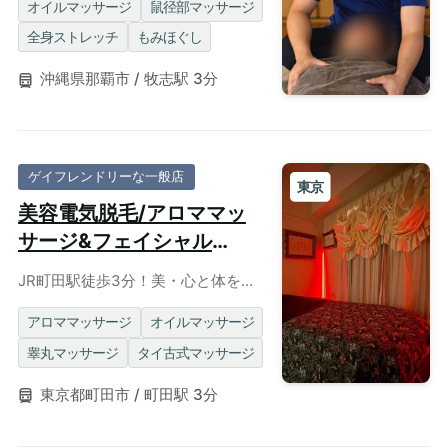
ーション◎個室・出張対応可
オイルマッサージ
鼠径部マッサージ
全身ストレッチ
もみほぐし
沖縄県那覇市 / 牧志駅 3分
ゲイフレンドリーな一般店
東京
美容電気脱毛/アロママッ
サージ&フェイシャル
Giulio《ジュリオ》
JR町田駅徒歩3分！美・心と体を整
えるメンズ特化型エステサロン。Jiri
167✖️62✖️45
アロママッサージ
オイルマッサージ
睾丸マッサージ
タイ古式マッサージ
東京都町田市 / 町田駅 3分