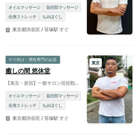
リハビリ免許保有者による密着系ス
トレッチ◎パーソナルトレーニング
オイルマッサージ
鼠径部マッサージ
コースあり
全身ストレッチ
もみほぐし
東京都渋谷区 / 笹塚駅 すぐ
ゲイ向け・男性専門のお店
東京
癒しの間 悠休堂
【東京・新宿】一般サロン現役勤
務！肉厚に鍛えられた逞しいレスラ
ー体型による本格施術◎個室/出張可
オイルマッサージ
鼠径部マッサージ
全身ストレッチ
もみほぐし
東京都渋谷区 / 笹塚駅 すぐ