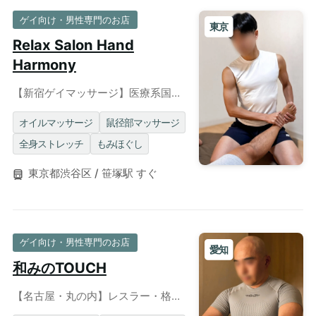
ゲイ向け・男性専門のお店
東京
Relax Salon Hand
Harmony
【新宿ゲイマッサージ】医療系国家
資格を所持するイケメンセラピスト
によるリラクゼーション◎個室完備
オイルマッサージ
鼠径部マッサージ
全身ストレッチ
もみほぐし
東京都渋谷区 / 笹塚駅 すぐ
ゲイ向け・男性専門のお店
愛知
和みのTOUCH
【名古屋・丸の内】レスラー・格闘
家のような極厚ボディに包まれるゲ