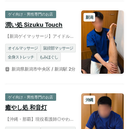
ゲイ向け・男性専門のお店
新潟
潤い処 Sizuku Touch
【新潟ゲイマッサージ】アイドルの
ような爽やか現役体育大学生による
コンディショニング◎個室完備
オイルマッサージ
鼠径部マッサージ
全身ストレッチ
もみほぐし
新潟県新潟市中央区 / 新潟駅 2分
ゲイ向け・男性専門のお店
沖縄
癒やし処 和音灯
【沖縄・那覇】現役看護師◎やわら
かな体格を活かしたメンズリラクゼ