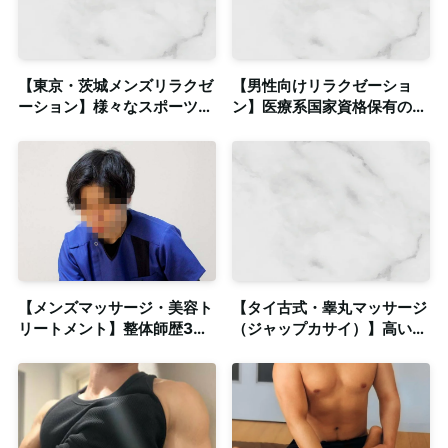
【東京・茨城メンズリラクゼ
【男性向けリラクゼーショ
ーション】様々なスポーツで
ン】医療系国家資格保有のイ
鍛えた肉体と触れ合う癒やし
ケメンセラピストによる本格
の時間◎個室完備
施術◎清潔な個室完備
【メンズマッサージ・美容ト
【タイ古式・睾丸マッサージ
リートメント】整体師歴3年
（ジャップカサイ）】高い専
以上の確かな実力！◎個室も
門技術によるボディケア◎個
完備
室も完備