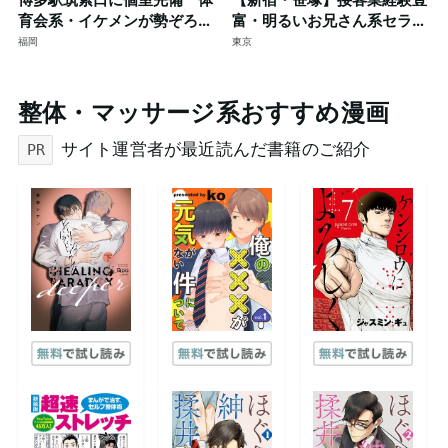
育会系・イケメンが勢ぞろ
富・明るいお兄さん系セラピ
い！！只今、新規スタッフも
ストによる本格ゲイマッサー
福岡
東京
大募集。
ジ◎個室完備
整体・マッサージ系おすすめ漫画
サイト運営者が最近読んだ書籍のご紹介
PR