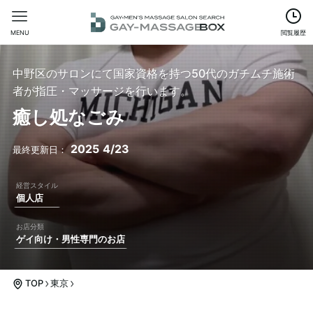
MENU
閲覧履歴
中野区のサロンにて国家資格を持つ50代のガチムチ施術
者が指圧・マッサージを行います。
癒し処なごみ
2025
4/23
個人店
ゲイ向け・男性専門のお店
TOP
東京