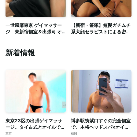
一世風靡東京 ゲイマッサー
【新宿・笹塚】短髪ガチムチ
ジ 東新宿個室＆出張可 オ
系犬顔セラピストによる密着
イルマッサージ・ 整体・ オ
ゲイマッサージ◎個室・出張
プション有り
新着情報
東京23区の出張ゲイマッサ
博多駅筑紫口すぐの完全個室
ージ。タイ古式とオイルで心
で、本格ヘッドスパ×オイル
身を深く整える至福のリラク
マッサージ。ご予約はDMで
東京
福岡