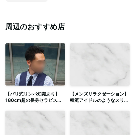
周辺のおすすめ店
【バリ式リンパ知識あり】
【メンズリラクゼーション】
180cm超の長身セラピスト
韓流アイドルのようなスリム
による本格リラクゼーション
系スタッフとの時間◎清潔感
◎個室・出張
のある個室も完備