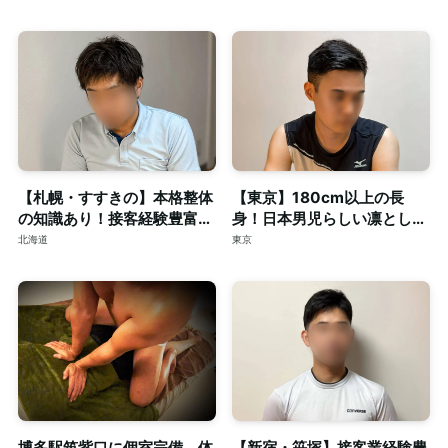
ゼーション。
【札幌・すすきの】本格整体
【東京】180cm以上の長
の知識あり！接客経験豊富な
身！日本男児らしい凛とした
短髪筋トレ男子によるゲイマ
顔立ちの20代◎個室完備
北海道
東京
ッサージ◎個室完備
博多駅筑紫口に個室完備 体
【新宿・笹塚】接客業経験豊