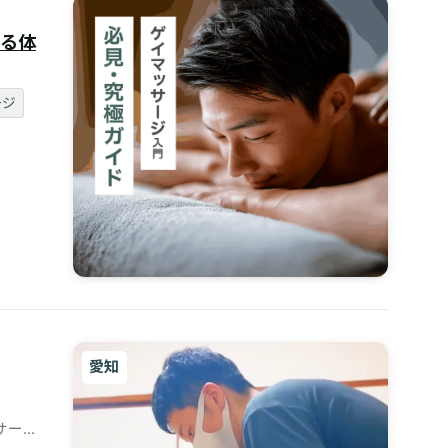
る体
ージ
愛知
サージ