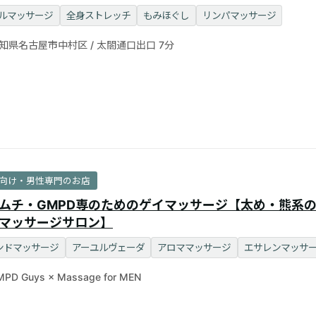
提供します。
ルマッサージ
全身ストレッチ
もみほぐし
リンパマッサージ
知県名古屋市中村区 / 太閤通口出口 7分
向け・男性専門のお店
ムチ・GMPD専のためのゲイマッサージ【太め・熊系
マッサージサロン】
ンドマッサージ
アーユルヴェーダ
アロママッサージ
エサレンマッサ
PD Guys × Massage for MEN