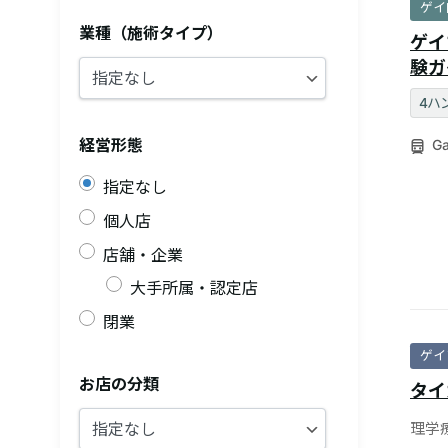
ゲイ
業種（施術タイプ）
ゲイ
験ガ
4ハ
経営形態
Ga
指定なし
個人店
店舗・企業
大手所属・認定店
閉業
ゲイ
お店の分類
タイ
理学