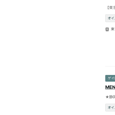
【東
フレ
オイ
東
ゲイ
MEN
★静
MEN
オイ