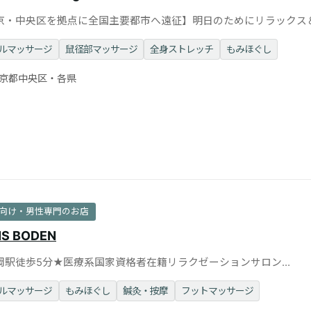
京・中央区を拠点に全国主要都市へ遠征】明日のためにリラックス
ッシュ
ルマッサージ
鼠径部マッサージ
全身ストレッチ
もみほぐし
京都中央区・各県
向け・男性専門のお店
S BODEN
岡駅徒歩5分★医療系国家資格者在籍リラクゼーションサロン
SBODEN
ルマッサージ
もみほぐし
鍼灸・按摩
フットマッサージ