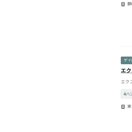
静
ゲイ
エク
エク
プラ
4ハ
東