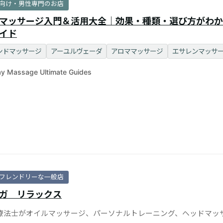
向け・男性専門のお店
マッサージ入門＆活用大全｜効果・種類・選び方がわか
イド
ンドマッサージ
アーユルヴェーダ
アロママッサージ
エサレンマッサ
y Massage Ultimate Guides
フレンドリーな一般店
ガ＿リラックス
療法士がオイルマッサージ、パーソナルトレーニング、ヘッドマッ