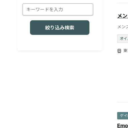
メン
メン
絞り込み検索
オイ
東
ゲイ
Emot