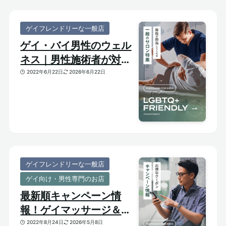
ゲイフレンドリーな一般店
ゲイ・バイ男性のウェル
ネス｜男性施術者が対応
してくれるゲイフレンド
2022年6月22日
2026年6月22日
リーな一般サロンをご紹
介
ゲイフレンドリーな一般店
ゲイ向け・男性専門のお店
最新順キャンペーン情
報！ゲイマッサージ＆メ
ンズ向けサロンのお得割
2022年8月24日
2026年5月8日