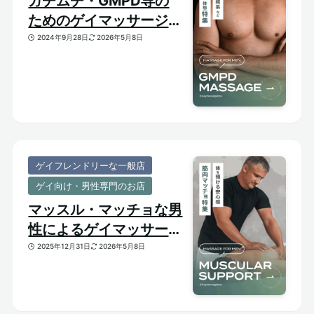
ガチムチ・GMPD専の
ためのゲイマッサージ
【太め・熊系のおすすめ
2024年9月28日
2026年5月8日
マッサージサロン】
ゲイフレンドリーな一般店
ゲイ向け・男性専門のお店
マッスル・マッチョな男
性によるゲイマッサージ
特集｜おすすめ筋肉質メ
2025年12月31日
2026年5月8日
ンズセラピスト