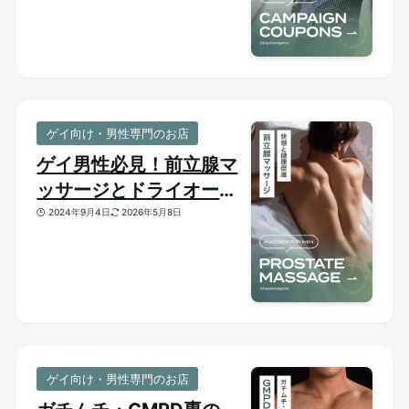
引クーポンあり
ゲイ向け・男性専門のお店
ゲイ男性必見！前立腺マ
ッサージとドライオーガ
ズム【はじめての前立腺
2024年9月4日
2026年5月8日
開発】
ゲイ向け・男性専門のお店