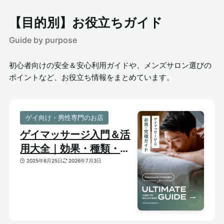
【目的別】お役立ちガイド
Guide by purpose
初心者向けの安全＆安心利用ガイドや、メンズサロン選びの
ポイントなど、お役立ち情報をまとめています。
ゲイ向け・男性専門のお店
ゲイマッサージ入門＆活
用大全｜効果・種類・選
び方がわかる体験ガイド
2025年6月25日
2026年7月3日