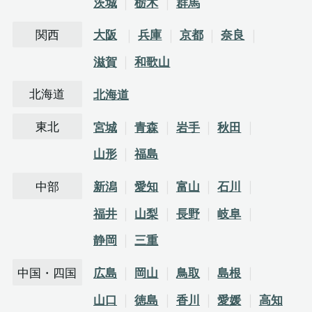
茨城
栃木
群馬
関西
大阪
兵庫
京都
奈良
滋賀
和歌山
北海道
北海道
東北
宮城
青森
岩手
秋田
山形
福島
中部
新潟
愛知
富山
石川
福井
山梨
長野
岐阜
静岡
三重
中国・四国
広島
岡山
鳥取
島根
山口
徳島
香川
愛媛
高知