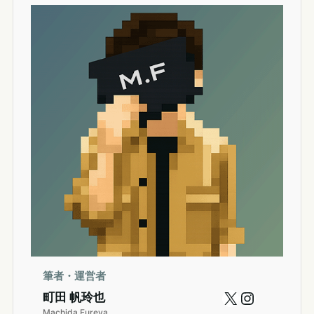
筆者・運営者
X
Instagram
町田 帆玲也
Machida Fureya