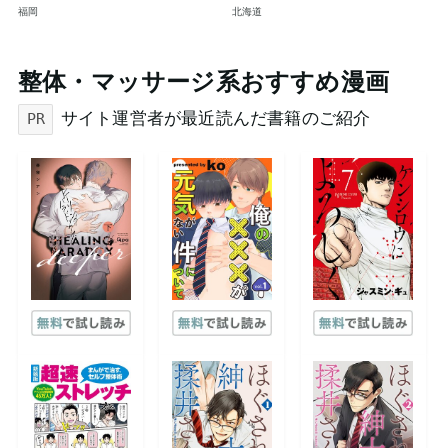
マッサージ。ご予約はDMで
短髪筋トレ男子によるゲイマ
福岡
北海道
ッサージ◎個室完備
整体・マッサージ系おすすめ漫画
サイト運営者が最近読んだ書籍のご紹介
PR