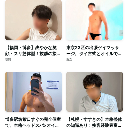
【福岡・博多】爽やかな笑
東京23区の出張ゲイマッサ
顔・スリ筋体型！抜群の接客
ージ。タイ古式とオイルで心
力も併せ持つイケメンセラピ
身を深く整える至福のリラク
福岡
東京
スト◎清潔な個室完備
ゼーション。
博多駅筑紫口すぐの完全個室
【札幌・すすきの】本格整体
で、本格ヘッドスパ×オイル
の知識あり！接客経験豊富な