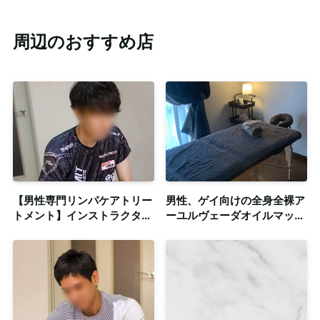
周辺のおすすめ店
【男性専門リンパケアトリー
男性、ゲイ向けの全身全裸ア
トメント】インストラクター
ーユルヴェーダオイルマッサ
有資格👋指圧・オイルマッサ
ージ店(men’s only)
ージ＋ペアストレッチ【出張
歓迎/完全予約制】