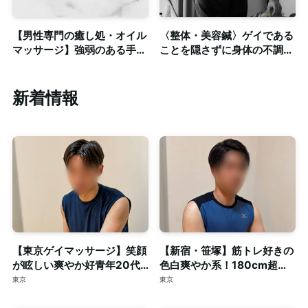
【男性専門の癒し処・オイル
〈整体・美容鍼〉ゲイである
マッサージ】強弱のある手技
ことを隠さずに身体の不調を
と圧による施術◎清潔感のあ
相談できる気楽な場所。鍼灸
る個室も完備
あん摩マッサージ指圧師によ
る治療ベースの施術を提供致
新着情報
します。
【東京ゲイマッサージ】笑顔
【新宿・笹塚】筋トレ好きの
が眩しい爽やか好青年20代
色白爽やか系！180cm超え
スマート体型セラピスト◎清
の長身・がっちり体型セラピ
東京
東京
潔な個室完備
スト◎個室完備