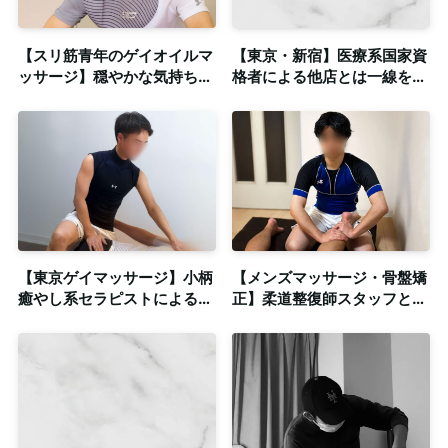
【スリ筋青年のゲイオイルマ
【東京・新宿】医療系国家資
ッサージ】穏やかな気持ちを
格者による他店とは一線を画
取り戻す時間◎清潔感のある
す本格施術をゲイマッサージ
個室も完備
で！◎個室完備
【東京ゲイマッサージ】小柄
【メンズマッサージ・骨盤矯
癒やし系セラピストによる本
正】柔道整復師スタッフとの
格密着オイルトリートメント
密着系ストレッチ◎個室も完
◎個室・出張
備