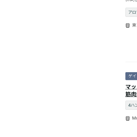
167✖
アロ
東
ゲイ
マッ
筋肉
4ハ
Mu