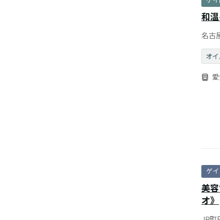
ゲイ
和温
名古
温を
オイ
愛
ゲイ
美容
オ》
JR