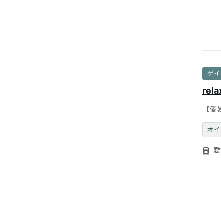
ゲイ
rela
【愛
有・
オイ
愛