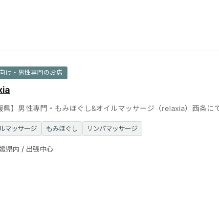
向け・男性専門のお店
xia
媛県】男性専門・もみほぐし&オイルマッサージ（relaxia）西条に
出張可
ルマッサージ
もみほぐし
リンパマッサージ
媛県内 / 出張中心