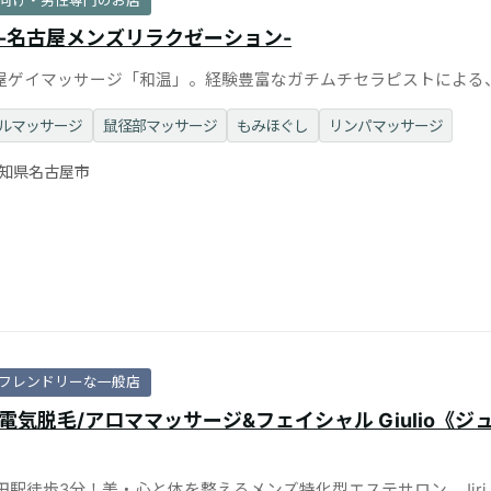
向け・男性専門のお店
-名古屋メンズリラクゼーション-
屋ゲイマッサージ「和温」。経験豊富なガチムチセラピストによる
感じる密着施術を体感
ルマッサージ
鼠径部マッサージ
もみほぐし
リンパマッサージ
知県名古屋市
フレンドリーな一般店
電気脱毛/アロママッサージ&フェイシャル Giulio《ジ
町田駅徒歩3分！美・心と体を整えるメンズ特化型エステサロン。Jiri