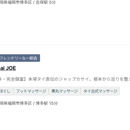
岡県福岡市博多区 / 吉塚駅 5分
フレンドリーな一般店
ai JOE
多・完全個室】本場タイ直伝のジャップカサイ。根本から巡りを整
活力を呼び覚まします。
ほぐし
フットマッサージ
睾丸マッサージ
タイ古式マッサージ
岡県福岡市博多区 / 博多駅 15分