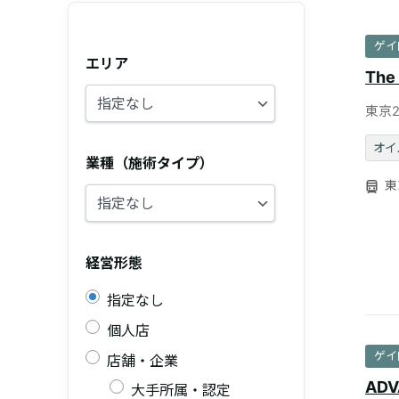
ゲイ
エリア
The
東京
のリ
オイ
業種（施術タイプ）
東
経営形態
指定なし
個人店
ゲイ
店舗・企業
ADV
大手所属・認定