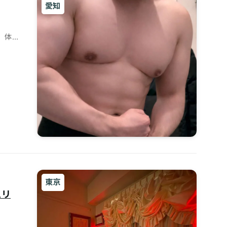
愛知
、体
東京
ュリ