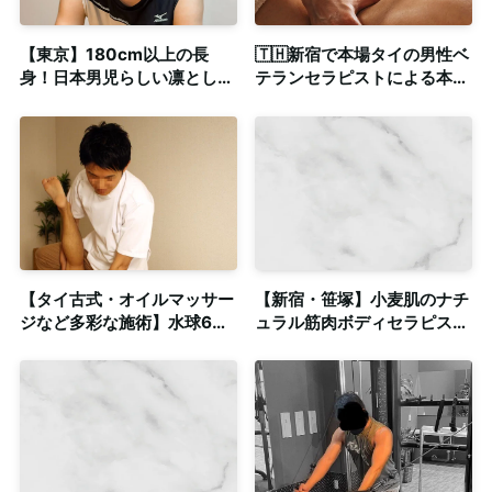
【東京】180cm以上の長
🇹🇭新宿で本場タイの男性ベ
身！日本男児らしい凛とした
テランセラピストによる本格
顔立ちの20代◎個室完備
的なタイ式マッサージ店✨
【タイ古式・オイルマッサー
【新宿・笹塚】小麦肌のナチ
ジなど多彩な施術】水球6
ュラル筋肉ボディセラピスト
年・タイ古式マッサー資格保
による密着感溢れるゲイマッ
有◎個室も完備
サージ◎個室・出張