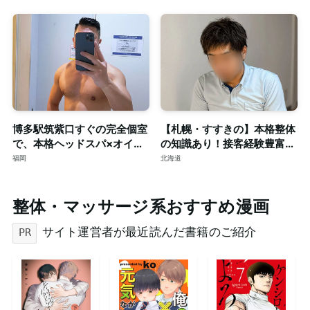
博多駅筑紫口すぐの完全個室
【札幌・すすきの】本格整体
で、本格ヘッドスパ×オイル
の知識あり！接客経験豊富な
マッサージ。ご予約はDMで
短髪筋トレ男子によるゲイマ
福岡
北海道
ッサージ◎個室完備
整体・マッサージ系おすすめ漫画
サイト運営者が最近読んだ書籍のご紹介
PR