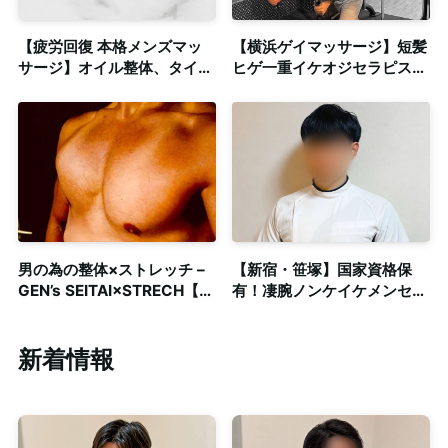
【疲労回復 本格メンズマッ
【横浜ゲイマッサージ】短髪
サージ】オイル整体、タイ古
ヒゲ一重イケオジセラピスト
式など資格複数保持◎清潔感
による濃厚密着整体◎個室完
のある個室も完備
備
男の為の整体×ストレッチ –
【新宿・笹塚】国家資格保
GEN’s SEITAI×STRECH【ゲ
有！凄腕ノンケイケメンセラ
ンの整体×ストレッチ】
ピストによるメンズリラクゼ
ーション◎出張対応可
新着情報