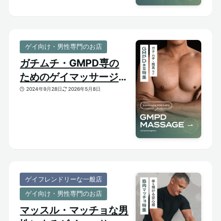
ゲイ向け・男性専門のお店
ガチムチ・GMPD専の
ためのゲイマッサージ
【太め・熊系のおすすめ
2024年9月28日
2026年5月8日
マッサージサロン】
ゲイフレンドリーな一般店
ゲイ向け・男性専門のお店
マッスル・マッチョな男