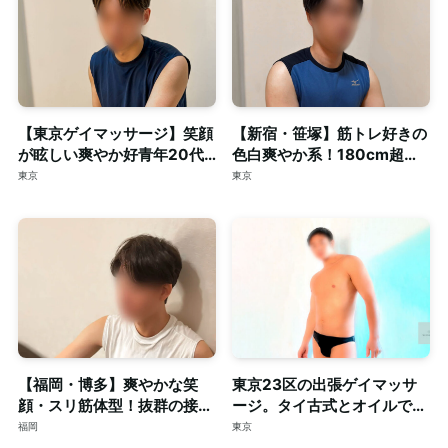
【東京ゲイマッサージ】笑顔
【新宿・笹塚】筋トレ好きの
が眩しい爽やか好青年20代
色白爽やか系！180cm超え
スマート体型セラピスト◎清
の長身・がっちり体型セラピ
東京
東京
潔な個室完備
スト◎個室完備
【福岡・博多】爽やかな笑
東京23区の出張ゲイマッサ
顔・スリ筋体型！抜群の接客
ージ。タイ古式とオイルで心
力も併せ持つイケメンセラピ
身を深く整える至福のリラク
福岡
東京
スト◎清潔な個室完備
ゼーション。