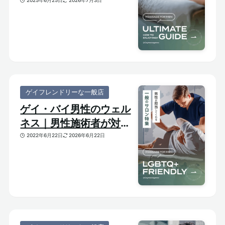
び方がわかる体験ガイド
2025年6月25日
2026年7月3日
ゲイフレンドリーな一般店
ゲイ・バイ男性のウェル
ネス｜男性施術者が対応
してくれるゲイフレンド
2022年6月22日
2026年6月22日
リーな一般サロンをご紹
介