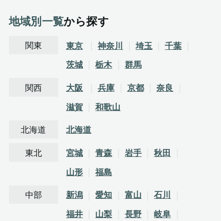
地域別一覧
から探す
関東
東京
神奈川
埼玉
千葉
茨城
栃木
群馬
関西
大阪
兵庫
京都
奈良
滋賀
和歌山
北海道
北海道
東北
宮城
青森
岩手
秋田
山形
福島
中部
新潟
愛知
富山
石川
福井
山梨
長野
岐阜