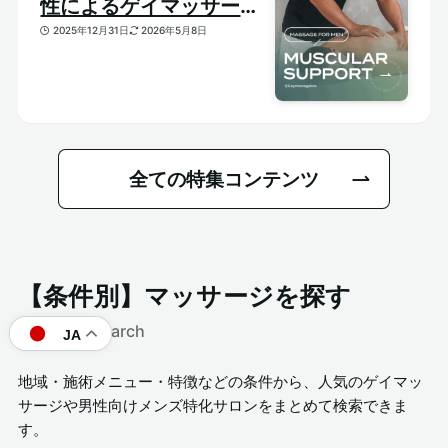
性によるゲイマッサージ
特集｜おすすめ筋肉質メ
2025年12月31日
2026年5月8日
ンズセラピスト
全ての特集コンテンツ
【条件別】マッサージを探す
Category search
JA
地域・施術メニュー・特徴などの条件から、人気のゲイマッ
サージや男性向けメンズ特化サロンをまとめて検索できま
す。