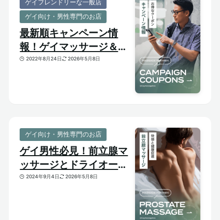
ゲイフレンドリーな一般店
ゲイ向け・男性専門のお店
最新順キャンペーン情
報！ゲイマッサージ＆メ
ンズ向けサロンのお得割
2022年8月24日
2026年5月8日
引クーポンあり
ゲイ向け・男性専門のお店
ゲイ男性必見！前立腺マ
ッサージとドライオーガ
ズム【はじめての前立腺
2024年9月4日
2026年5月8日
開発】