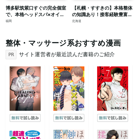
博多駅筑紫口すぐの完全個室
【札幌・すすきの】本格整体
で、本格ヘッドスパ×オイル
の知識あり！接客経験豊富な
マッサージ。ご予約はDMで
短髪筋トレ男子によるゲイマ
福岡
北海道
ッサージ◎個室完備
整体・マッサージ系おすすめ漫画
サイト運営者が最近読んだ書籍のご紹介
PR