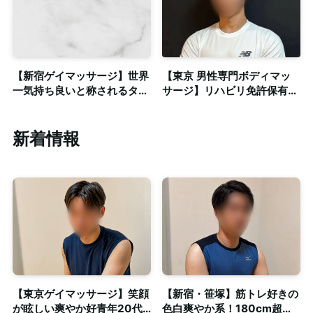
【新宿ゲイマッサージ】世界
【東京 男性専門ボディマッ
一気持ち良いと称されるタイ
サージ】リハビリ免許保有者
古式マッサージとリンパオイ
による密着系ストレッチ◎パ
ルマッサージ
ーソナルトレーニングコース
あり
新着情報
【東京ゲイマッサージ】笑顔
【新宿・笹塚】筋トレ好きの
が眩しい爽やか好青年20代
色白爽やか系！180cm超え