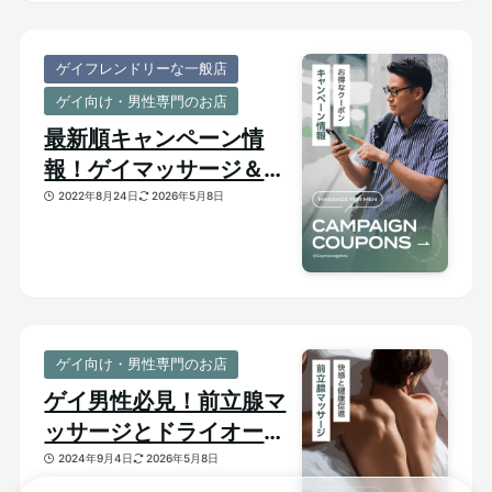
ゲイフレンドリーな一般店
ゲイ向け・男性専門のお店
最新順キャンペーン情
報！ゲイマッサージ＆メ
ンズ向けサロンのお得割
2022年8月24日
2026年5月8日
引クーポンあり
ゲイ向け・男性専門のお店
ゲイ男性必見！前立腺マ
ッサージとドライオーガ
ズム【はじめての前立腺
2024年9月4日
2026年5月8日