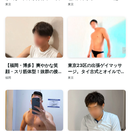
スマート体型セラピスト◎清
の長身・がっちり体型セラピ
東京
東京
潔な個室完備
スト◎個室完備
【福岡・博多】爽やかな笑
東京23区の出張ゲイマッサ
顔・スリ筋体型！抜群の接客
ージ。タイ古式とオイルで心
力も併せ持つイケメンセラピ
身を深く整える至福のリラク
福岡
東京
スト◎清潔な個室完備
ゼーション。