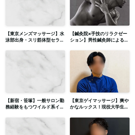
【東京メンズマッサージ】水
【鍼灸院×手技のリラクゼー
泳部出身・スリ筋体型セラピ
ション】男性鍼灸師による深
ストによるリラクゼーション
部の筋肉へのアプローチ
◎出張対応
【新宿・笹塚】一般サロン勤
【東京ゲイマッサージ】爽や
務経験をもつワイルド系イケ
かなルックス！現役大学生セ
メンによる密着系ゲイマッサ
ラピスト◎英語と中国語での
ージ◎個室あり・出張可
対応可能