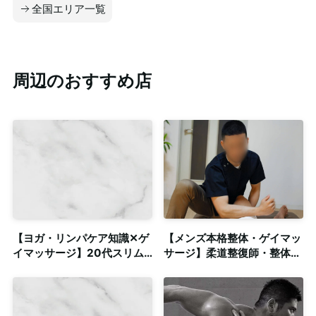
全国エリア一覧
周辺のおすすめ店
【ヨガ・リンパケア知識✕ゲ
【メンズ本格整体・ゲイマッ
イマッサージ】20代スリム
サージ】柔道整復師・整体師
体型セラピストによる本格オ
歴12年の卓越した技術！新
イルマッサージ◎個室＆出張
宿・笹塚に個室完備
可