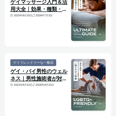
ゲイマッサージ入門＆活
用大全｜効果・種類・選
び方がわかる体験ガイド
2025年6月25日
2026年7月3日
ゲイフレンドリーな一般店
ゲイ・バイ男性のウェル
ネス｜男性施術者が対応
してくれるゲイフレンド
2022年6月22日
2026年6月22日
リーな一般サロンをご紹
介