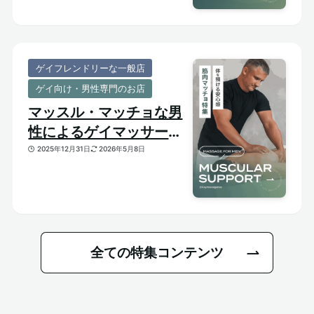
ゲイフレンドリーな一般店
ゲイ向け・男性専門のお店
マッスル・マッチョな男
性によるゲイマッサージ
特集｜おすすめ筋肉質メ
2025年12月31日
2026年5月8日
ンズセラピスト
全ての特集コンテンツ