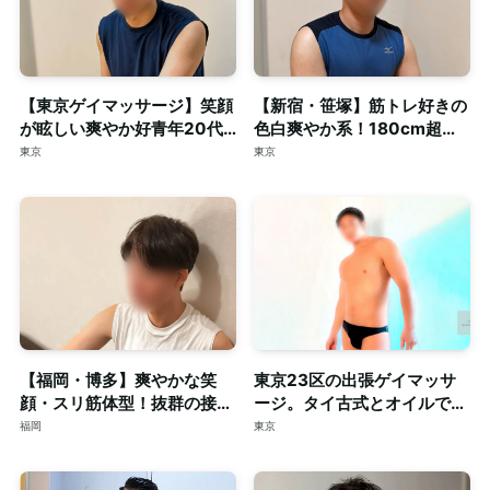
【東京ゲイマッサージ】笑顔
【新宿・笹塚】筋トレ好きの
が眩しい爽やか好青年20代
色白爽やか系！180cm超え
スマート体型セラピスト◎清
の長身・がっちり体型セラピ
東京
東京
潔な個室完備
スト◎個室完備
【福岡・博多】爽やかな笑
東京23区の出張ゲイマッサ
顔・スリ筋体型！抜群の接客
ージ。タイ古式とオイルで心
力も併せ持つイケメンセラピ
身を深く整える至福のリラク
福岡
東京
スト◎清潔な個室完備
ゼーション。