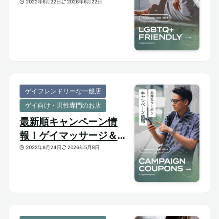
してくれるゲイフレンド
2022年6月22日
2026年6月22日
リーな一般サロンをご紹
介
ゲイフレンドリーな一般店
ゲイ向け・男性専門のお店
最新順キャンペーン情
報！ゲイマッサージ＆メ
ンズ向けサロンのお得割
2022年8月24日
2026年5月8日
引クーポンあり