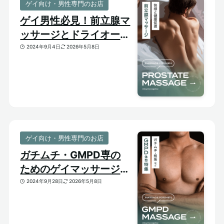
ゲイ向け・男性専門のお店
ゲイ男性必見！前立腺マ
ッサージとドライオーガ
ズム【はじめての前立腺
2024年9月4日
2026年5月8日
開発】
ゲイ向け・男性専門のお店
ガチムチ・GMPD専の
ためのゲイマッサージ
【太め・熊系のおすすめ
2024年9月28日
2026年5月8日
マッサージサロン】