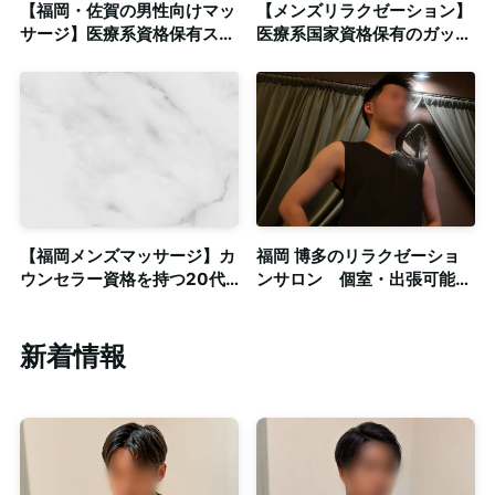
【福岡・佐賀の男性向けマッ
【メンズリラクゼーション】
サージ】医療系資格保有スタ
医療系国家資格保有のガッチ
ッフとの密着系メンズマッサ
リ体型セラピストによる本格
ージ◎清潔感のある個室も完
施術◎個室も完備
備
【福岡メンズマッサージ】カ
福岡 博多のリラクゼーショ
ウンセラー資格を持つ20代
ンサロン 個室・出張可能
バイ男性スタッフとの密着系
笑顔が可愛い！弟系セラピス
施術◎北九州方面もご相談可
ト
新着情報