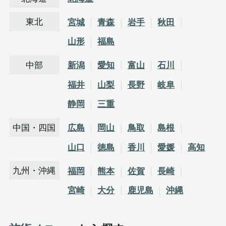
東北
宮城
青森
岩手
秋田
山形
福島
中部
新潟
愛知
富山
石川
福井
山梨
長野
岐阜
静岡
三重
中国・四国
広島
岡山
鳥取
島根
山口
徳島
香川
愛媛
高知
九州・沖縄
福岡
熊本
佐賀
長崎
宮崎
大分
鹿児島
沖縄