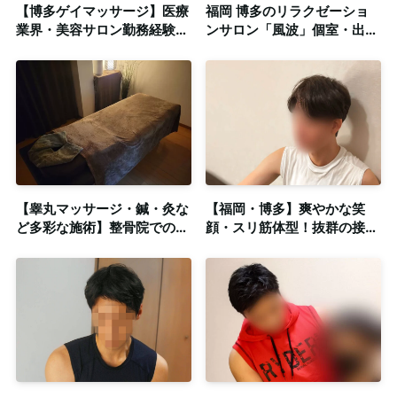
【博多ゲイマッサージ】医療
福岡 博多のリラクゼーショ
業界・美容サロン勤務経験
ンサロン「風波」個室・出張
者！20代美ボディセラピス
可能 筋肉マッチョな爽やか
ト！◎個室完備
セラピスト沖田真吾
【睾丸マッサージ・鍼・灸な
【福岡・博多】爽やかな笑
ど多彩な施術】整骨院での経
顔・スリ筋体型！抜群の接客
験！医療系国家資格を所有◎
力も併せ持つイケメンセラピ
店舗型
スト◎清潔な個室完備