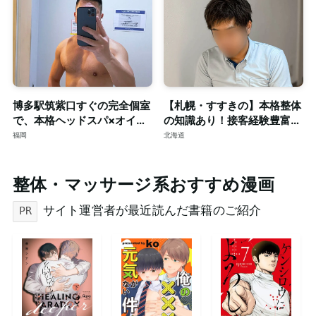
博多駅筑紫口すぐの完全個室
【札幌・すすきの】本格整体
で、本格ヘッドスパ×オイル
の知識あり！接客経験豊富な
マッサージ。ご予約はDMで
短髪筋トレ男子によるゲイマ
福岡
北海道
ッサージ◎個室完備
整体・マッサージ系おすすめ漫画
サイト運営者が最近読んだ書籍のご紹介
PR