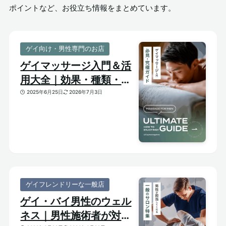
ポイントなど、お役立ち情報をまとめています。
ゲイ向け・男性専門のお店
ゲイマッサージ入門＆活
用大全｜効果・種類・選
び方がわかる体験ガイド
2025年6月25日
2026年7月3日
ゲイフレンドリーな一般店
ゲイ・バイ男性のウェル
ネス｜男性施術者が対応