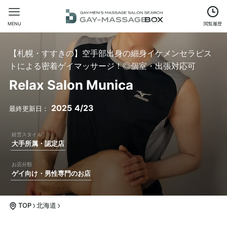
MENU
閲覧履歴
【札幌・すすきの】空手部出身の細身イケメンセラピス
トによる密着ゲイマッサージ！◎個室・出張対応可
Relax Salon Munica
2025
4/23
大手所属・認定店
ゲイ向け・男性専門のお店
TOP
北海道