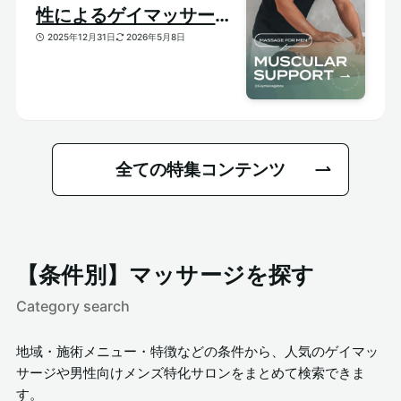
性によるゲイマッサージ
特集｜おすすめ筋肉質メ
2025年12月31日
2026年5月8日
ンズセラピスト
全ての特集コンテンツ
【条件別】マッサージを探す
Category search
地域・施術メニュー・特徴などの条件から、人気のゲイマッ
サージや男性向けメンズ特化サロンをまとめて検索できま
す。