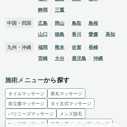
静岡
三重
中国・四国
広島
岡山
鳥取
島根
山口
徳島
香川
愛媛
高知
九州・沖縄
福岡
熊本
佐賀
長崎
宮崎
大分
鹿児島
沖縄
施術メニュー
から探す
オイルマッサージ
睾丸マッサージ
前立腺マッサージ
タイ古式マッサージ
バリニーズマッサージ
メンズ脱毛
ヘッドマッサージ
スウェディッシュマッサージ