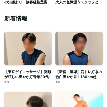
の知識あり！接客経験豊富な
大人の色気漂うスタッフとの
短髪筋トレ男子によるゲイマ
密着系ゲイマッサージ◎清潔
ッサージ◎個室完備
感のある個室も完備
新着情報
【東京ゲイマッサージ】笑顔
【新宿・笹塚】筋トレ好きの
が眩しい爽やか好青年20代
色白爽やか系！180cm超え
スマート体型セラピスト◎清
の長身・がっちり体型セラピ
東京
東京
潔な個室完備
スト◎個室完備