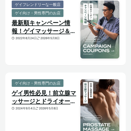
ゲイフレンドリーな一般店
ゲイ向け・男性専門のお店
最新順キャンペーン情
報！ゲイマッサージ＆メ
ンズ向けサロンのお得割
2022年8月24日
2026年5月8日
引クーポンあり
ゲイ向け・男性専門のお店
ゲイ男性必見！前立腺マ
ッサージとドライオーガ
ズム【はじめての前立腺
2024年9月4日
2026年5月8日
開発】