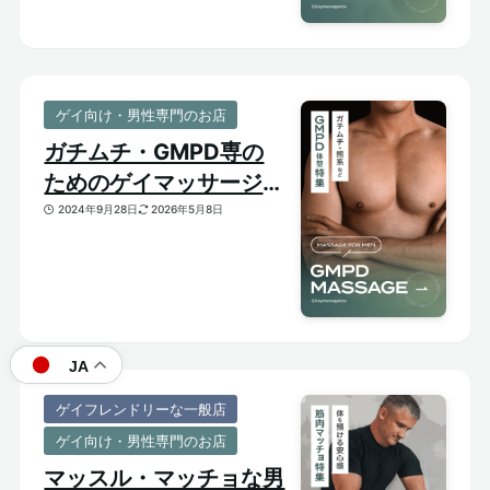
ゲイ向け・男性専門のお店
ガチムチ・GMPD専の
ためのゲイマッサージ
【太め・熊系のおすすめ
2024年9月28日
2026年5月8日
マッサージサロン】
JA
ゲイフレンドリーな一般店
ゲイ向け・男性専門のお店
マッスル・マッチョな男