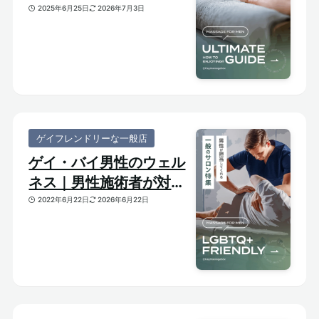
び方がわかる体験ガイド
2025年6月25日
2026年7月3日
ゲイフレンドリーな一般店
ゲイ・バイ男性のウェル
ネス｜男性施術者が対応
してくれるゲイフレンド
2022年6月22日
2026年6月22日
リーな一般サロンをご紹
介