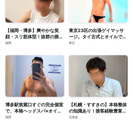
【福岡・博多】爽やかな笑
東京23区の出張ゲイマッサ
顔・スリ筋体型！抜群の接客
ージ。タイ古式とオイルで心
力も併せ持つイケメンセラピ
身を深く整える至福のリラク
福岡
東京
スト◎清潔な個室完備
ゼーション。
博多駅筑紫口すぐの完全個室
【札幌・すすきの】本格整体
で、本格ヘッドスパ×オイル
の知識あり！接客経験豊富な
マッサージ。ご予約はDMで
短髪筋トレ男子によるゲイマ
福岡
北海道
ッサージ◎個室完備