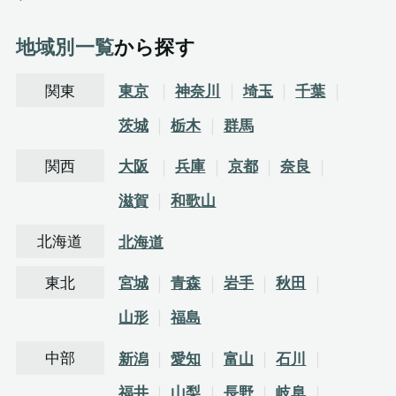
地域別一覧
から探す
関東
東京
神奈川
埼玉
千葉
茨城
栃木
群馬
関西
大阪
兵庫
京都
奈良
滋賀
和歌山
北海道
北海道
東北
宮城
青森
岩手
秋田
山形
福島
中部
新潟
愛知
富山
石川
福井
山梨
長野
岐阜