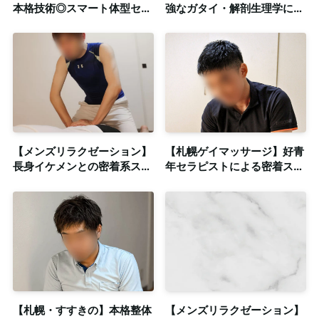
本格技術◎スマート体型セラ
強なガタイ・解剖生理学にも
ピストによる密着ゲイマッサ
とづいた施術を密着ゲイマッ
ージ 個室＆出張可
サージで◎出張対応可
【メンズリラクゼーション】
【札幌ゲイマッサージ】好青
長身イケメンとの密着系スト
年セラピストによる密着スト
レッチ＆マッサージ◎清潔感
レッチ・筋膜リリース◎清潔
のある個室も完備
感のある個室も完備
【札幌・すすきの】本格整体
【メンズリラクゼーション】