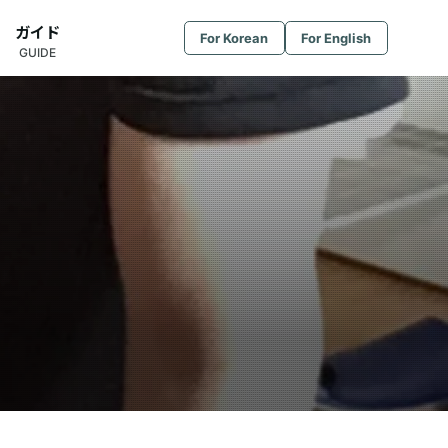
ガイド
For Korean
For English
GUIDE