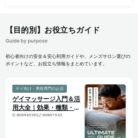
【目的別】お役立ちガイド
Guide by purpose
初心者向けの安全＆安心利用ガイドや、メンズサロン選びの
ポイントなど、お役立ち情報をまとめています。
ゲイ向け・男性専門のお店
ゲイマッサージ入門＆活
用大全｜効果・種類・選
び方がわかる体験ガイド
2025年6月25日
2026年7月3日