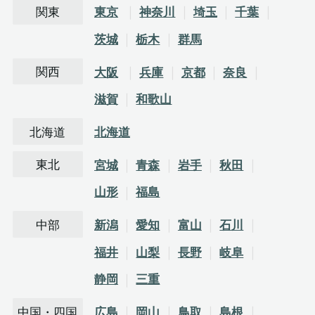
関東
東京
神奈川
埼玉
千葉
茨城
栃木
群馬
関西
大阪
兵庫
京都
奈良
滋賀
和歌山
北海道
北海道
東北
宮城
青森
岩手
秋田
山形
福島
中部
新潟
愛知
富山
石川
福井
山梨
長野
岐阜
静岡
三重
中国・四国
広島
岡山
鳥取
島根