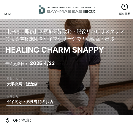
MENU
閲覧履歴
【沖縄・那覇】医療系業界勤務・現役リハビリスタッフ
による本格施術をゲイマッサージで！◎個室・出張
HEALING CHARM SNAPPY
2025
4/23
大手所属・認定店
ゲイ向け・男性専門のお店
TOP
沖縄