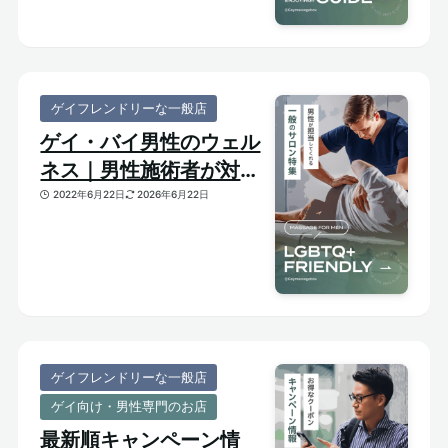
ゲイフレンドリーな一般店
ゲイ・バイ男性のウェル
ネス｜男性施術者が対応
してくれるゲイフレンド
2022年6月22日
2026年6月22日
リーな一般サロンをご紹
介
ゲイフレンドリーな一般店
ゲイ向け・男性専門のお店
最新順キャンペーン情