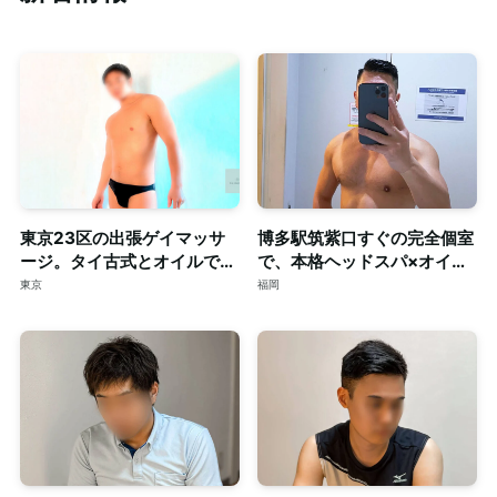
東京23区の出張ゲイマッサ
博多駅筑紫口すぐの完全個室
ージ。タイ古式とオイルで心
で、本格ヘッドスパ×オイル
身を深く整える至福のリラク
マッサージ。ご予約はDMで
東京
福岡
ゼーション。