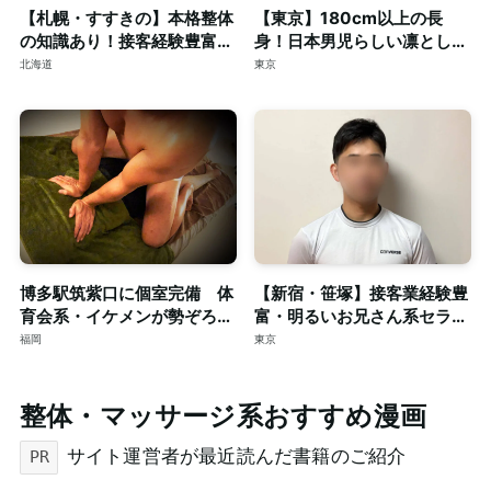
【札幌・すすきの】本格整体
【東京】180cm以上の長
の知識あり！接客経験豊富な
身！日本男児らしい凛とした
短髪筋トレ男子によるゲイマ
顔立ちの20代◎個室完備
北海道
東京
ッサージ◎個室完備
博多駅筑紫口に個室完備 体
【新宿・笹塚】接客業経験豊
育会系・イケメンが勢ぞろ
富・明るいお兄さん系セラピ
い！！只今、新規スタッフも
ストによる本格ゲイマッサー
福岡
東京
大募集。
ジ◎個室完備
整体・マッサージ系おすすめ漫画
サイト運営者が最近読んだ書籍のご紹介
PR