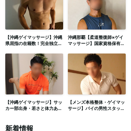
【沖縄ゲイマッサージ】沖縄
沖縄那覇【柔道整復師×ゲイ
県屈指の在籍数！完全独立個
マッサージ】国家資格保有セ
室でプライバシー最優先！
ラピストが魅せる確かな施術
◎個室/出張可
【沖縄ゲイマッサージ】サッ
【メンズ本格整体・ゲイマッ
カー部出身・若さと体力あり
サージ】バイの男性スタッフ
◎清潔感のある個室も完備
による特殊な施術で気持ちよ
く◎個室も完備
新着情報