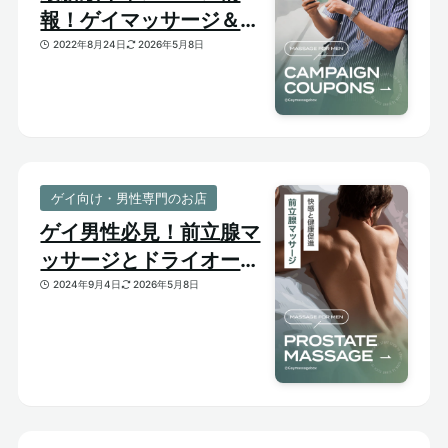
報！ゲイマッサージ＆メ
ンズ向けサロンのお得割
2022年8月24日
2026年5月8日
引クーポンあり
ゲイ向け・男性専門のお店
ゲイ男性必見！前立腺マ
ッサージとドライオーガ
ズム【はじめての前立腺
2024年9月4日
2026年5月8日
開発】