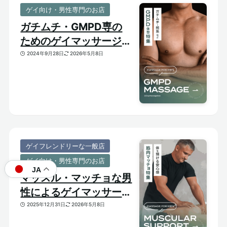
ゲイ向け・男性専門のお店
ガチムチ・GMPD専の
ためのゲイマッサージ
【太め・熊系のおすすめ
2024年9月28日
2026年5月8日
マッサージサロン】
ゲイフレンドリーな一般店
ゲイ向け・男性専門のお店
JA
マッスル・マッチョな男
性によるゲイマッサージ
特集｜おすすめ筋肉質メ
2025年12月31日
2026年5月8日
ンズセラピスト