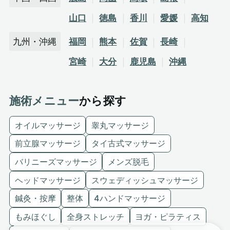
山口
徳島
香川
愛媛
高知
九州・沖縄
福岡
熊本
佐賀
長崎
宮崎
大分
鹿児島
沖縄
施術メニュー
から探す
オイルマッサージ
睾丸マッサージ
前立腺マッサージ
タイ古式マッサージ
バリニーズマッサージ
メンズ脱毛
ヘッドマッサージ
スウェディッシュマッサージ
鍼灸・按摩
整体
4ハンドマッサージ
もみほぐし
全身ストレッチ
ヨガ・ピラティス