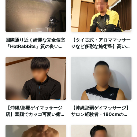
国際通り近く綺麗な完全個室
【タイ古式・アロママッサー
「HotRabbits」質の良いボ
ジなど多彩な施術👋】高い専
ーイに癒されませんか。ボー
門技術による刺激と癒し◎個
イ顔面偏差値には自信があり
室も完備
ます。
【沖縄/那覇ゲイマッサージ
【沖縄那覇ゲイマッサージ】
店】童顔でカッコ可愛い癒し
サロン経験者・180cmの高
系リーマンによる施術◎個室
身長がっちり系セラピストに
も完備
よる本格施術◎個室完備