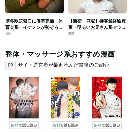
博多駅筑紫口に個室完備 体
【新宿・笹塚】接客業経験豊
育会系・イケメンが勢ぞろ
富・明るいお兄さん系セラピ
い！！只今、新規スタッフも
ストによる本格ゲイマッサー
福岡
東京
大募集。
ジ◎個室完備
整体・マッサージ系おすすめ漫画
サイト運営者が最近読んだ書籍のご紹介
PR