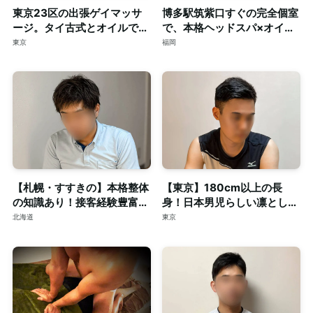
東京23区の出張ゲイマッサ
博多駅筑紫口すぐの完全個室
ージ。タイ古式とオイルで心
で、本格ヘッドスパ×オイル
身を深く整える至福のリラク
マッサージ。ご予約はDMで
東京
福岡
ゼーション。
【札幌・すすきの】本格整体
【東京】180cm以上の長
の知識あり！接客経験豊富な
身！日本男児らしい凛とした
短髪筋トレ男子によるゲイマ
顔立ちの20代◎個室完備
北海道
東京
ッサージ◎個室完備