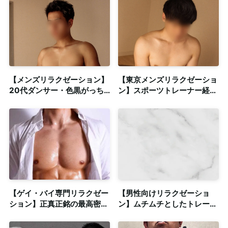
【メンズリラクゼーション】
【東京メンズリラクゼーショ
20代ダンサー・色黒がっち
ン】スポーツトレーナー経験
り系との密着系ゲイマッサー
のある塩顔男子との密着系ス
ジ◎清潔感のある個室も完備
トレッチ◎個室・出張対応
【ゲイ・バイ専門リラクゼー
【男性向けリラクゼーショ
ション】正真正銘の最高密
ン】ムチムチとしたトレーニ
着！無添加高品質オイル使用
ーの肉体を全身で感じる施術
◎
◎個室も完備