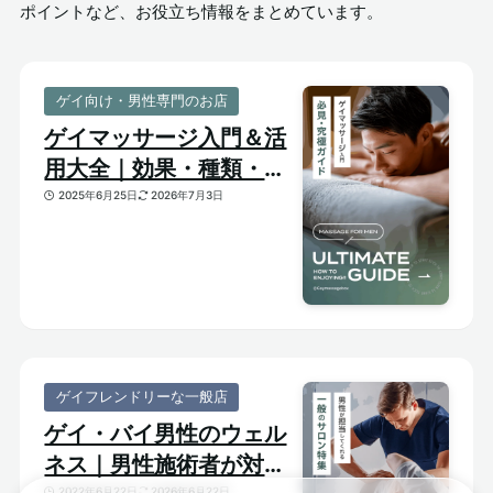
ポイントなど、お役立ち情報をまとめています。
ゲイ向け・男性専門のお店
ゲイマッサージ入門＆活
用大全｜効果・種類・選
び方がわかる体験ガイド
2025年6月25日
2026年7月3日
ゲイフレンドリーな一般店
ゲイ・バイ男性のウェル
ネス｜男性施術者が対応
2022年6月22日
2026年6月22日