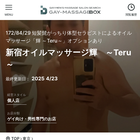
MENU
閲覧履歴
172/84/29 短髪髭がっちり体型セラピストによるオイル
マッサージ「輝 ～Teru～」オプションあり
新宿オイルマッサージ輝 ～Teru
～
2025
4/23
個人店
ゲイ向け・男性専門のお店
TOP
東京