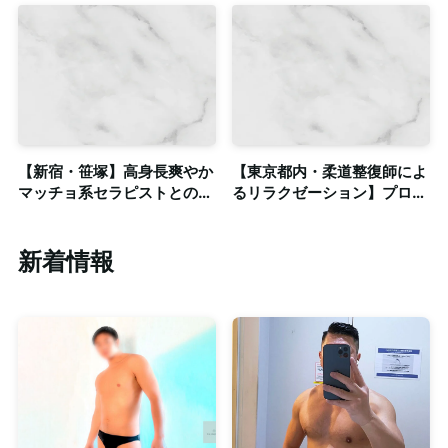
室・出張対応可能
備・出張対応可
【新宿・笹塚】高身長爽やか
【東京都内・柔道整復師によ
マッチョ系セラピストとの密
るリラクゼーション】プロア
着ゲイマッサージによる癒や
スリートや著名人の施術を担
し◎個室・出張
当する実力派による個室サロ
ン◎出張可
新着情報