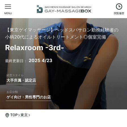
MENU
閲覧履歴
【東京ゲイマッサージ】ヘッドスパサロン勤務経験者の
小柄20代によるオイルトリートメント◎個室完備
Relaxroom -3rd-
2025
4/23
大手所属・認定店
ゲイ向け・男性専門のお店
TOP
東京