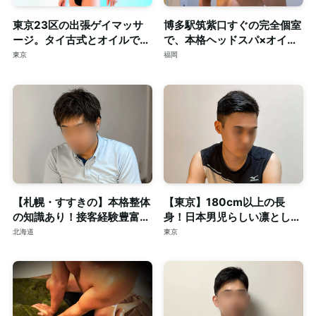
東京23区の出張ゲイマッサ
博多駅筑紫口すぐの完全個室
ージ。タイ古式とオイルで心
で、本格ヘッドスパ×オイル
身を深く整える至福のリラク
マッサージ。ご予約はDMで
東京
福岡
ゼーション。
【札幌・すすきの】本格整体
【東京】180cm以上の長
の知識あり！接客経験豊富な
身！日本男児らしい凛とした
短髪筋トレ男子によるゲイマ
顔立ちの20代◎個室完備
北海道
東京
ッサージ◎個室完備