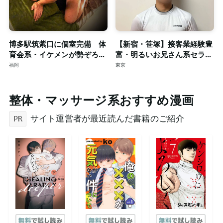
博多駅筑紫口に個室完備 体
【新宿・笹塚】接客業経験豊
育会系・イケメンが勢ぞろ
富・明るいお兄さん系セラピ
い！！只今、新規スタッフも
ストによる本格ゲイマッサー
福岡
東京
大募集。
ジ◎個室完備
整体・マッサージ系おすすめ漫画
サイト運営者が最近読んだ書籍のご紹介
PR