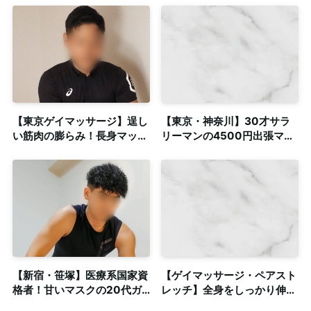
潔感のある個室も完備
【東京ゲイマッサージ】逞し
【東京・神奈川】30才サラ
い筋肉の膨らみ！長身マッス
リーマンの4500円出張マッ
ルトレーニーによる施術◎個
サージ
室・出張対応
【新宿・笹塚】医療系国家資
【ゲイマッサージ・ペアスト
格者！甘いマスクの20代ガ
レッチ】全身をしっかり伸ば
ッチリ体型セラピスト◎個
す爽快感ある施術◎個室完