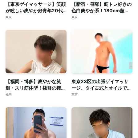
【東京ゲイマッサージ】笑顔
【新宿・笹塚】筋トレ好きの
が眩しい爽やか好青年20代
色白爽やか系！180cm超え
スマート体型セラピスト◎清
の長身・がっちり体型セラピ
東京
東京
潔な個室完備
スト◎個室完備
【福岡・博多】爽やかな笑
東京23区の出張ゲイマッサ
顔・スリ筋体型！抜群の接客
ージ。タイ古式とオイルで心
力も併せ持つイケメンセラピ
身を深く整える至福のリラク
福岡
東京
スト◎清潔な個室完備
ゼーション。