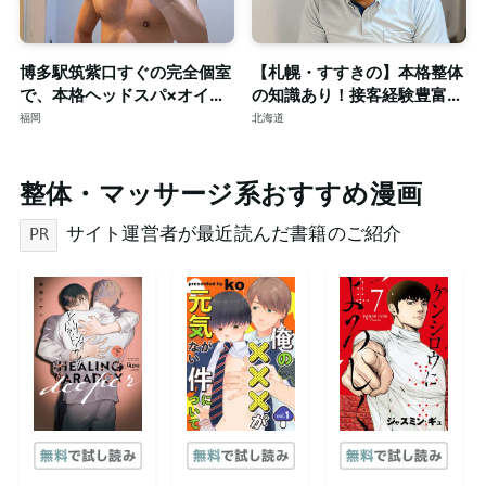
博多駅筑紫口すぐの完全個室
【札幌・すすきの】本格整体
で、本格ヘッドスパ×オイル
の知識あり！接客経験豊富な
マッサージ。ご予約はDMで
短髪筋トレ男子によるゲイマ
福岡
北海道
ッサージ◎個室完備
整体・マッサージ系おすすめ漫画
サイト運営者が最近読んだ書籍のご紹介
PR