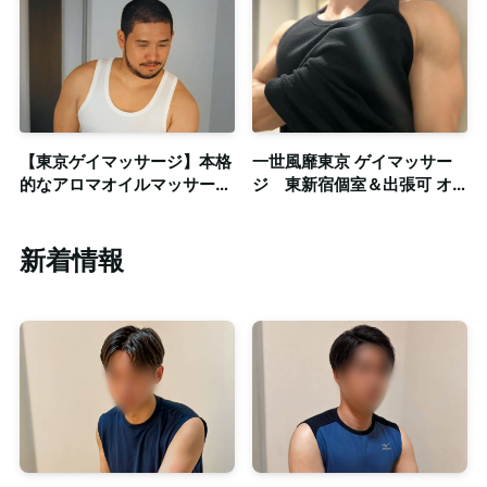
【東京ゲイマッサージ】本格
一世風靡東京 ゲイマッサー
的なアロマオイルマッサージ
ジ 東新宿個室＆出張可 オ
とゲイマッサージを融合◎東
イルマッサージ・ 整体・ オ
中野に専用個室完備
プション有り
新着情報