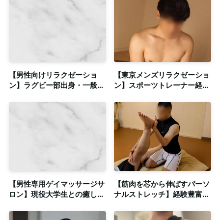
【男性向けリラクゼーショ
【東京メンズリラクゼーショ
ン】ラグビー部出身・一般店
ン】スポーツトレーナー経験
で活躍経験あり◎清潔感のあ
のある塩顔男子との密着系ス
る個室も完備
トレッチ◎個室・出張対応
【男性専用ゲイマッサージサ
【筋肉を芯から伸ばすパーソ
ロン】現役大学生との癒し時
ナルストレッチ】経験豊富な
間◎清潔感のある個室も完備
プロによるゲイマッサージ◎
笹塚に個室あり