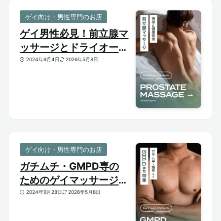
ゲイ向け・男性専門のお店
ゲイ男性必見！前立腺マ
ッサージとドライオーガ
ズム【はじめての前立腺
2024年9月4日
2026年5月8日
開発】
ゲイ向け・男性専門のお店
ガチムチ・GMPD専の
ためのゲイマッサージ
【太め・熊系のおすすめ
2024年9月28日
2026年5月8日
マッサージサロン】