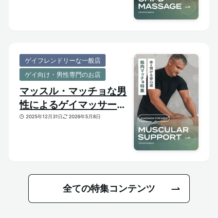
ゲイフレンドリーな一般店
ゲイ向け・男性専門のお店
マッスル・マッチョな男
性によるゲイマッサージ
特集｜おすすめ筋肉質メ
2025年12月31日
2026年5月8日
ンズセラピスト
全ての特集コンテンツ