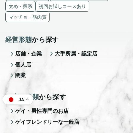
太め・熊系
初回お試しコースあり
マッチョ・筋肉質
経営形態
から探す
店舗・企業
大手所属・認定店
個人店
閉業
お店の分類
から探す
JA
ゲイ・男性専門のお店
ゲイフレンドリーな一般店