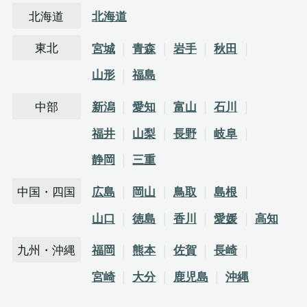
北海道
北海道
東北
宮城
青森
岩手
秋田
山形
福島
中部
新潟
愛知
富山
石川
福井
山梨
長野
岐阜
静岡
三重
中国・四国
広島
岡山
鳥取
島根
山口
徳島
香川
愛媛
高知
九州・沖縄
福岡
熊本
佐賀
長崎
宮崎
大分
鹿児島
沖縄