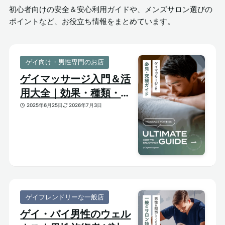
初心者向けの安全＆安心利用ガイドや、メンズサロン選びの
ポイントなど、お役立ち情報をまとめています。
ゲイ向け・男性専門のお店
ゲイマッサージ入門＆活
用大全｜効果・種類・選
び方がわかる体験ガイド
2025年6月25日
2026年7月3日
ゲイフレンドリーな一般店
ゲイ・バイ男性のウェル