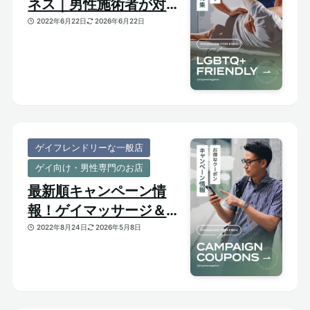
ネス｜男性施術者が対応
してくれるゲイフレンド
2022年6月22日
2026年6月22日
リーな一般サロンをご紹
介
ゲイフレンドリーな一般店
ゲイ向け・男性専門のお店
最新順キャンペーン情
報！ゲイマッサージ＆メ
ンズ向けサロンのお得割
2022年8月24日
2026年5月8日
引クーポンあり