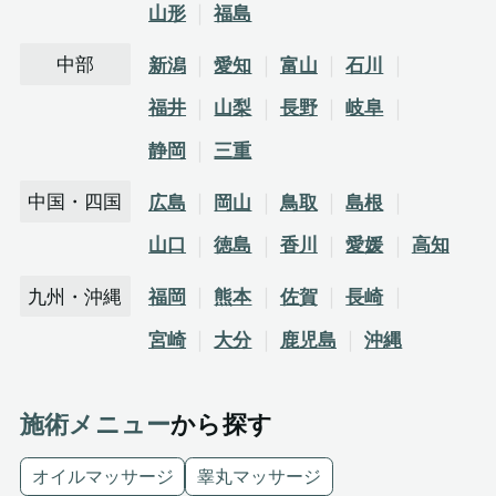
山形
福島
中部
新潟
愛知
富山
石川
福井
山梨
長野
岐阜
静岡
三重
中国・四国
広島
岡山
鳥取
島根
山口
徳島
香川
愛媛
高知
九州・沖縄
福岡
熊本
佐賀
長崎
宮崎
大分
鹿児島
沖縄
施術メニュー
から探す
オイルマッサージ
睾丸マッサージ