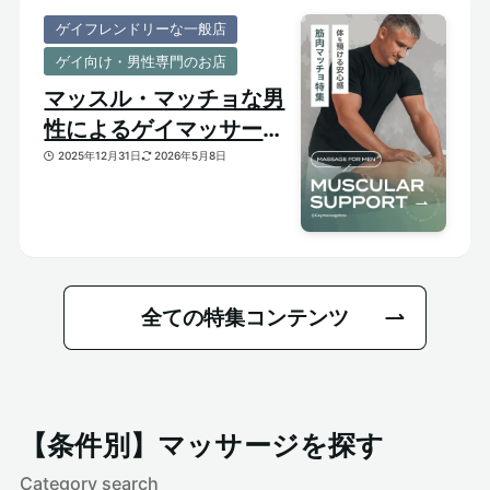
ゲイフレンドリーな一般店
ゲイ向け・男性専門のお店
マッスル・マッチョな男
性によるゲイマッサージ
特集｜おすすめ筋肉質メ
2025年12月31日
2026年5月8日
ンズセラピスト
全ての特集コンテンツ
【条件別】マッサージを探す
Category search