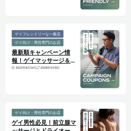
ゲイフレンドリーな一般店
ゲイ向け・男性専門のお店
最新順キャンペーン情
報！ゲイマッサージ＆メ
ンズ向けサロンのお得割
2022年8月24日
2026年5月8日
引クーポンあり
ゲイ向け・男性専門のお店
ゲイ男性必見！前立腺マ
ッサージとドライオーガ