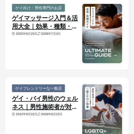
ゲイ向け・男性専門のお店
ゲイマッサージ入門＆活
用大全｜効果・種類・選
び方がわかる体験ガイド
2025年6月25日
2026年7月3日
ゲイフレンドリーな一般店
ゲイ・バイ男性のウェル
ネス｜男性施術者が対応
してくれるゲイフレンド
2022年6月22日
2026年6月22日
リーな一般サロンをご紹
介