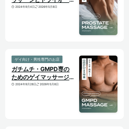
ズム【はじめての前立腺
2024年9月4日
2026年5月8日
開発】
ゲイ向け・男性専門のお店
ガチムチ・GMPD専の
ためのゲイマッサージ
【太め・熊系のおすすめ
2024年9月28日
2026年5月8日
マッサージサロン】