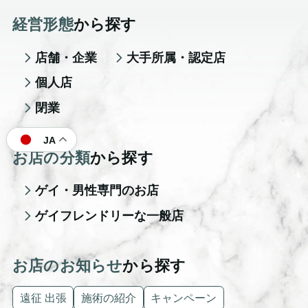
経営形態
から探す
店舗・企業
大手所属・認定店
個人店
閉業
JA
お店の分類
から探す
ゲイ・男性専門のお店
ゲイフレンドリーな一般店
お店のお知らせ
から探す
遠征 出張
施術の紹介
キャンペーン