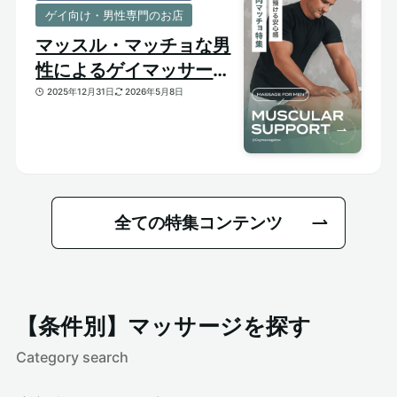
ゲイ向け・男性専門のお店
マッスル・マッチョな男
性によるゲイマッサージ
特集｜おすすめ筋肉質メ
2025年12月31日
2026年5月8日
ンズセラピスト
全ての特集コンテンツ
【条件別】マッサージを探す
Category search