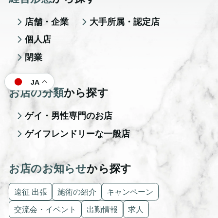
店舗・企業
大手所属・認定店
個人店
閉業
JA
お店の分類
から探す
ゲイ・男性専門のお店
ゲイフレンドリーな一般店
お店のお知らせ
から探す
遠征 出張
施術の紹介
キャンペーン
交流会・イベント
出勤情報
求人