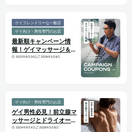
ゲイフレンドリーな一般店
ゲイ向け・男性専門のお店
最新順キャンペーン情
報！ゲイマッサージ＆メ
ンズ向けサロンのお得割
2022年8月24日
2026年5月8日
引クーポンあり
ゲイ向け・男性専門のお店
ゲイ男性必見！前立腺マ
ッサージとドライオーガ
ズム【はじめての前立腺
2024年9月4日
2026年5月8日