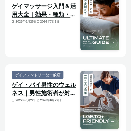
ゲイマッサージ入門＆活
用大全｜効果・種類・選
び方がわかる体験ガイド
2025年6月25日
2026年7月3日
ゲイフレンドリーな一般店
ゲイ・バイ男性のウェル
ネス｜男性施術者が対応
してくれるゲイフレンド
2022年6月22日
2026年6月22日
リーな一般サロンをご紹
介