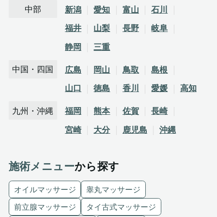
中部
新潟
愛知
富山
石川
福井
山梨
長野
岐阜
静岡
三重
中国・四国
広島
岡山
鳥取
島根
山口
徳島
香川
愛媛
高知
九州・沖縄
福岡
熊本
佐賀
長崎
宮崎
大分
鹿児島
沖縄
施術メニュー
から探す
オイルマッサージ
睾丸マッサージ
前立腺マッサージ
タイ古式マッサージ