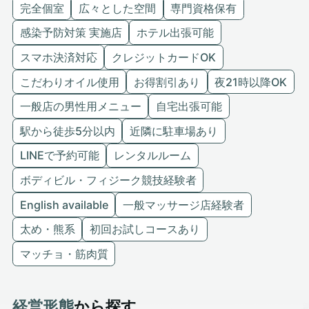
完全個室
広々とした空間
専門資格保有
感染予防対策 実施店
ホテル出張可能
スマホ決済対応
クレジットカードOK
こだわりオイル使用
お得割引あり
夜21時以降OK
一般店の男性用メニュー
自宅出張可能
駅から徒歩5分以内
近隣に駐車場あり
LINEで予約可能
レンタルルーム
ボディビル・フィジーク競技経験者
English available
一般マッサージ店経験者
太め・熊系
初回お試しコースあり
マッチョ・筋肉質
経営形態
から探す