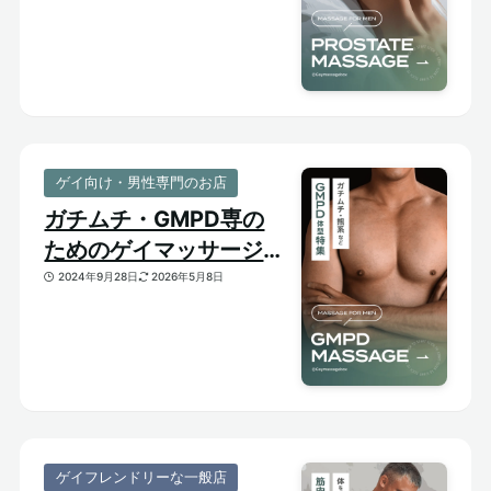
開発】
ゲイ向け・男性専門のお店
ガチムチ・GMPD専の
ためのゲイマッサージ
【太め・熊系のおすすめ
2024年9月28日
2026年5月8日
マッサージサロン】
ゲイフレンドリーな一般店