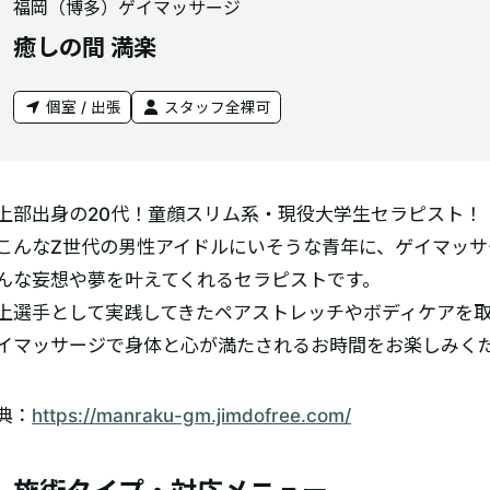
福岡（博多）ゲイマッサージ
癒しの間 満楽
個室 / 出張
スタッフ全裸可
上部出身の20代！童顔スリム系・現役大学生セラピスト！
こんなZ世代の男性アイドルにいそうな青年に、ゲイマッサ
んな妄想や夢を叶えてくれるセラピストです。
上選手として実践してきたペアストレッチやボディケアを
イマッサージで身体と心が満たされるお時間をお楽しみく
典：
https://manraku-gm.jimdofree.com/