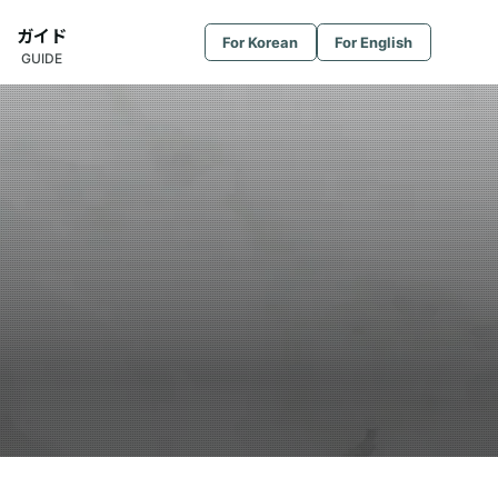
ガイド
For Korean
For English
GUIDE