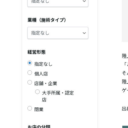
業種（施術タイプ）
経営形態
陸
指定なし
「
そ
個人店
陸
店舗・企業
ゲ
大手所属・認定
店
出
閉業
お店の分類