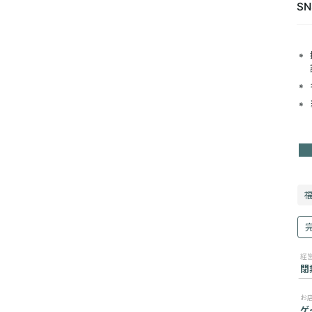
SN
閉
ゲ