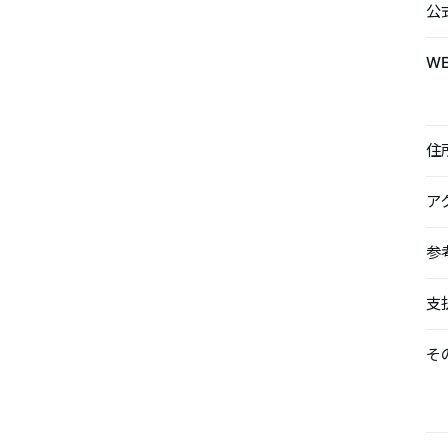
公
W
住
ア
参
支
そ