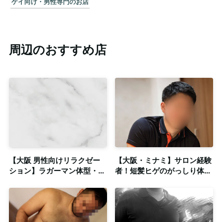
ゲイ向け・男性専門のお店
周辺のおすすめ店
【大阪 男性向けリラクゼー
【大阪・ミナミ】サロン経験
ション】ラガーマン体型・
者！短髪ヒゲのがっしり体型
180cm超え長身20代による
セラピストによるゲイマッサ
密着施術！
ージ◎個室完備