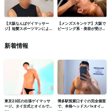
【大阪なんばゲイマッサー
【メンズスキンケア】大阪で
ジ】短髪スポーツマンによる
ピーリング系・美容が受けれ
オイルストレッチ◎清潔感の
るサロン（乳酸ピーリング/
ある個室も完備
ハーブピーリング/ハイドラ
フェイシャル）
新着情報
東京23区の出張ゲイマッサ
博多駅筑紫口すぐの完全個室
ージ。タイ古式とオイルで心
で、本格ヘッドスパ×オイル