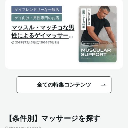
ゲイフレンドリーな一般店
ゲイ向け・男性専門のお店
マッスル・マッチョな男
性によるゲイマッサージ
特集｜おすすめ筋肉質メ
2025年12月31日
2026年5月8日
ンズセラピスト
全ての特集コンテンツ
【条件別】マッサージを探す