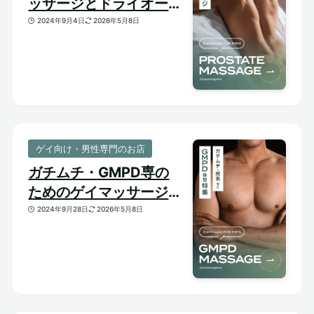
ッサージとドライオーガ
ズム【はじめての前立腺
2024年9月4日
2026年5月8日
開発】
ゲイ向け・男性専門のお店
ガチムチ・GMPD専の
ためのゲイマッサージ
【太め・熊系のおすすめ
2024年9月28日
2026年5月8日
マッサージサロン】