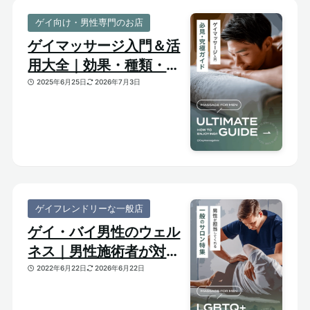
ゲイ向け・男性専門のお店
ゲイマッサージ入門＆活
用大全｜効果・種類・選
び方がわかる体験ガイド
2025年6月25日
2026年7月3日
ゲイフレンドリーな一般店
ゲイ・バイ男性のウェル
ネス｜男性施術者が対応
してくれるゲイフレンド
2022年6月22日
2026年6月22日
リーな一般サロンをご紹
介