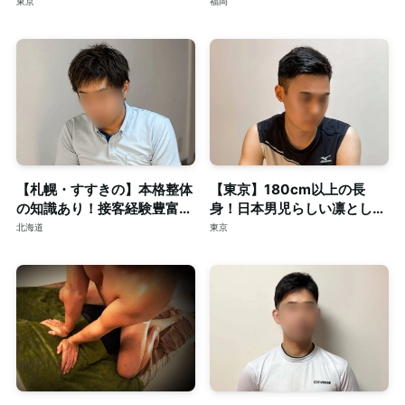
身を深く整える至福のリラク
マッサージ。ご予約はDMで
東京
福岡
ゼーション。
【札幌・すすきの】本格整体
【東京】180cm以上の長
の知識あり！接客経験豊富な
身！日本男児らしい凛とした
短髪筋トレ男子によるゲイマ
顔立ちの20代◎個室完備
北海道
東京
ッサージ◎個室完備