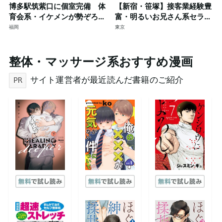
博多駅筑紫口に個室完備 体
【新宿・笹塚】接客業経験豊
育会系・イケメンが勢ぞろ
富・明るいお兄さん系セラピ
い！！只今、新規スタッフも
ストによる本格ゲイマッサー
福岡
東京
大募集。
ジ◎個室完備
整体・マッサージ系おすすめ漫画
サイト運営者が最近読んだ書籍のご紹介
PR