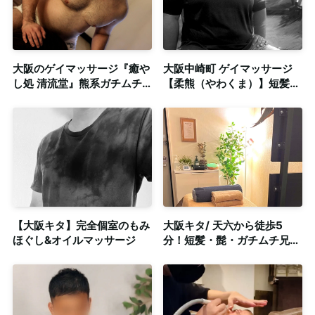
大阪のゲイマッサージ『癒や
大阪中崎町 ゲイマッサージ
し処 清流堂』熊系ガチムチ
【柔熊（やわくま）】短髪デ
体型トレーニーによる密着オ
ブ30代によるオイルマッサ
イルマッサージ◎個室＆出張
ージ
可
【大阪キタ】完全個室のもみ
大阪キタ/ 天六から徒歩5
ほぐし&オイルマッサージ
分！短髪・髭・ガチムチ兄貴
の丁寧なボディケア＆オイル
マッサージ◎完全個室