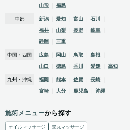
山形
福島
中部
新潟
愛知
富山
石川
福井
山梨
長野
岐阜
静岡
三重
中国・四国
広島
岡山
鳥取
島根
山口
徳島
香川
愛媛
高知
九州・沖縄
福岡
熊本
佐賀
長崎
宮崎
大分
鹿児島
沖縄
施術メニュー
から探す
オイルマッサージ
睾丸マッサージ