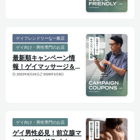
ゲイフレンドリーな一般店
ゲイ向け・男性専門のお店
最新順キャンペーン情
報！ゲイマッサージ＆メ
ンズ向けサロンのお得割
2022年8月24日
2026年5月8日
引クーポンあり
ゲイ向け・男性専門のお店
ゲイ男性必見！前立腺マ