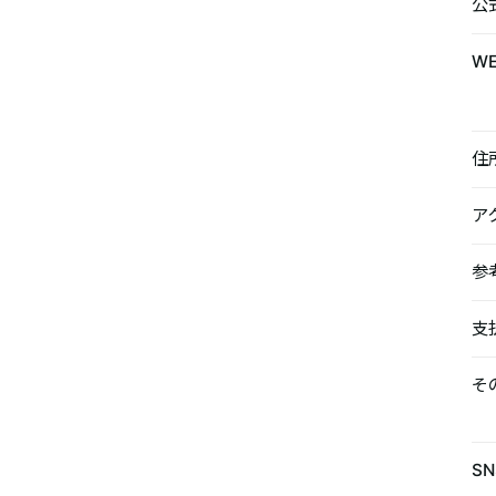
公
W
住
ア
参
支
そ
SN