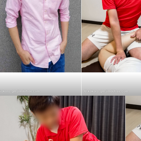
kokoro-gm.jimdofree.com
© kokoro-gm.jimdofree.com