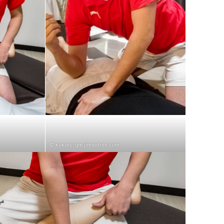
© kokoro-gm.jimdofree.com