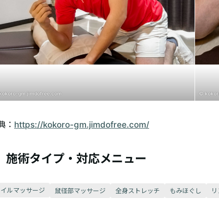
kokoro-gm.jimdofree.com
© kokor
典：
https://kokoro-gm.jimdofree.com/
施術タイプ・対応メニュー
オイルマッサージ
鼠径部マッサージ
全身ストレッチ
もみほぐし
リ