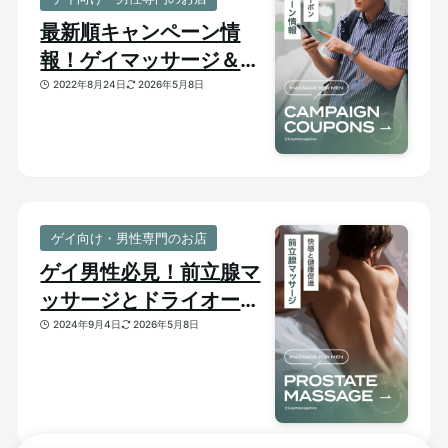
最新順キャンペーン情
報！ゲイマッサージ＆メ
ンズ向けサロンのお得割
2022年8月24日
2026年5月8日
引クーポンあり
ゲイ向け・男性専門のお店
ゲイ男性必見！前立腺マ
ッサージとドライオーガ
ズム【はじめての前立腺
2024年9月4日
2026年5月8日
開発】