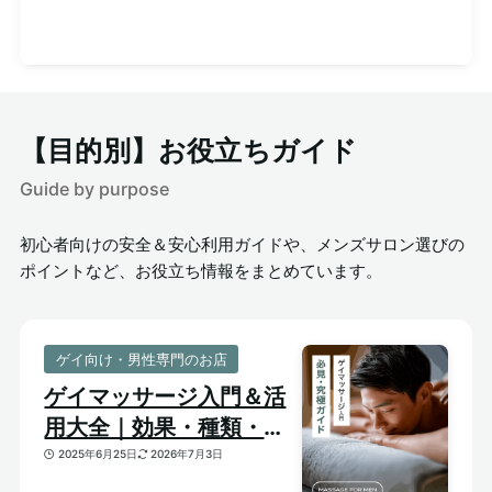
【目的別】お役立ちガイド
Guide by purpose
初心者向けの安全＆安心利用ガイドや、メンズサロン選びの
ポイントなど、お役立ち情報をまとめています。
ゲイ向け・男性専門のお店
ゲイマッサージ入門＆活
用大全｜効果・種類・選
び方がわかる体験ガイド
2025年6月25日
2026年7月3日