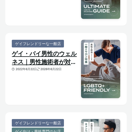
ゲイフレンドリーな一般店
ゲイ・バイ男性のウェル
ネス｜男性施術者が対応
してくれるゲイフレンド
2022年6月22日
2026年6月22日
リーな一般サロンをご紹
介
ゲイフレンドリーな一般店
ゲイ向け・男性専門のお店