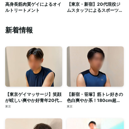
高身長筋肉質ゲイによるオイ
【東京・新宿】20代現役ジ
ルトリートメント
ムスタッフによるスポーツス
トレッチをゲイマッサージで
◎清潔な個室完備
新着情報
【東京ゲイマッサージ】笑顔
【新宿・笹塚】筋トレ好きの
が眩しい爽やか好青年20代
色白爽やか系！180cm超え
スマート体型セラピスト◎清
の長身・がっちり体型セラピ
東京
東京
潔な個室完備
スト◎個室完備