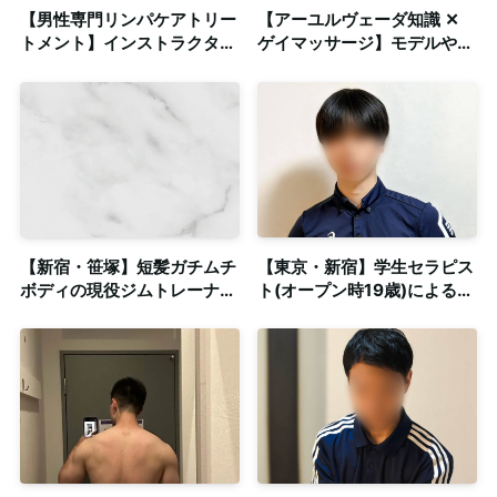
【男性専門リンパケアトリー
【アーユルヴェーダ知識 ✕
トメント】インストラクター
ゲイマッサージ】モデルや俳
有資格👋指圧・オイルマッサ
優にいそうなスリ筋20代男
ージ＋ペアストレッチ【出張
子によるトリートメント
歓迎/完全予約制】
【新宿・笹塚】短髪ガチムチ
【東京・新宿】学生セラピス
ボディの現役ジムトレーナー
ト(オープン時19歳)による心
による包容力抜群のゲイマッ
と体がほぐれるゲイマッサー
サージ！◎個室完備
ジ◎出張対応可