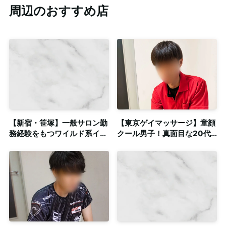
周辺のおすすめ店
【新宿・笹塚】一般サロン勤
【東京ゲイマッサージ】童顔
務経験をもつワイルド系イケ
クール男子！真面目な20代
メンによる密着系ゲイマッサ
スリム体型セラピスト◎個室
ージ◎個室あり・出張可
完備・出張対応可