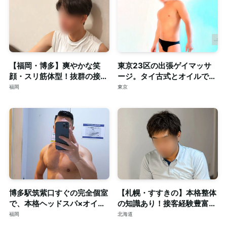
【福岡・博多】爽やかな笑
東京23区の出張ゲイマッサ
顔・スリ筋体型！抜群の接客
ージ。タイ古式とオイルで心
力も併せ持つイケメンセラピ
身を深く整える至福のリラク
福岡
東京
スト◎清潔な個室完備
ゼーション。
博多駅筑紫口すぐの完全個室
【札幌・すすきの】本格整体
で、本格ヘッドスパ×オイル
の知識あり！接客経験豊富な
マッサージ。ご予約はDMで
短髪筋トレ男子によるゲイマ
福岡
北海道
ッサージ◎個室完備